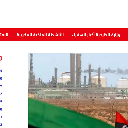
وزارة الخارجية أخبار السفراء
الأنشطة الملكية المغربية
البعث
34
40
07
22
09
00
03
43