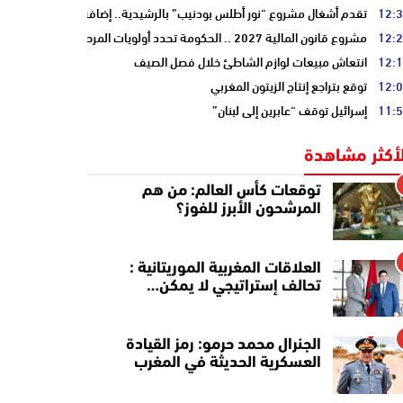
12:
تقدم أشغال مشروع “نور أطلس بودنيب” بالرشيدية.. إضافة 33 ميغاوات إلى الشبكة الوطنية
12:
مشروع قانون المالية 2027 .. الحكومة تحدد أولويات المرحلة المقبلة
12:
انتعاش مبيعات لوازم الشاطئ خلال فصل الصيف
12:
توقع بتراجع إنتاج الزيتون المغربي
11:
إسرائيل توقف “عابرين إلى لبنان”
لأكثر مشاهدة
توقعات كأس العالم: من هم
المرشحون الأبرز للفوز؟
العلاقات المغربية الموريتانية :
تحالف إستراتيجي لا يمكن…
الجنرال محمد حرمو: رمز القيادة
العسكرية الحديثة في المغرب