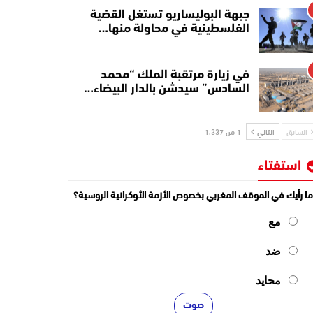
جبهة البوليساريو تستغل القضية
الفلسطينية في محاولة منها…
في زيارة مرتقبة الملك “محمد
السادس” سيدشن بالدار البيضاء…
السابق
التالي
1 من 1٬337
استفتاء
ا رأيك في الموقف المغربي بخصوص الأزمة الأوكرانية الروسية؟
مع
ضد
محايد