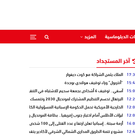
ات الدبلوماسية
المزيد
آخر المستجداد
17:
الملك يثمن الشراكة مع كوت ديفوار
15:
“أنتربول” وراء توقيف هولندي بوجدة
15:
آسفي.. توقيف 6 أشخاص بجمعة سحيم للاشتباه في التنقيب عن الكنوز .
12:
البرتغال تحسم التنظيم المشترك لمونديال 2030 وتتمسك بالشراكة مع المغرب وإسبانيا
12:
الخارجية الأمريكية تحمل الحكومة الإسبانية المسؤولية الكاملة عن أزمة سبتة
12:
لبؤات الأطلس أمام اختبار جنوب إفريقيا.. بطاقة المونديال ونصف النهائي على
16:
أزمة سبتة.. إسبانيا تعلن ارتفاع عدد القتلى إلى 100 شخص
12:
مشروع تتمة الطريق المداري الشمالي الشرقي لأكادير يتقدم نحو مرحلة الدرا