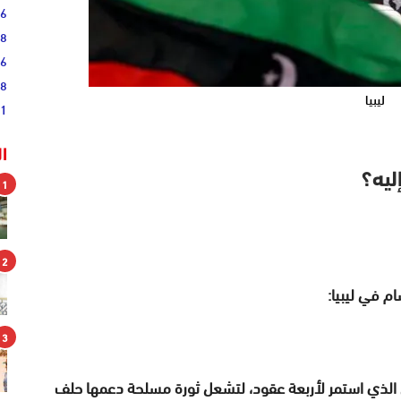
36
28
16
08
ليبيا
51
ا
ليه؟
1
2
 في ليبيا:
3
الذي استمر لأربعة عقود، لتشعل ثورة مسلحة دعمها حلف