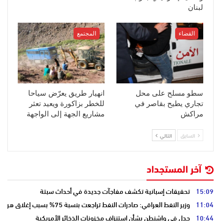
لبنان
القضاء
المجتمع
سطو مسلح على محل
انهيار طريق يعرّض سياحا
تجاري يطيح بقاصر في
للخطر بزاكورة ويعيد تعثر
مراكش
مشاريع الجهة إلى الواجهة
السابق
التالي
آخر المستجداد
15:09
تحقيقات إسبانية تكشف مفاجآت جديدة في أحداث سبتة
11:04
وزير النفط العراقي: صادرات النفط تراجعت بنسبة 75% بسبب إغلاق هرمز
10:44
جدل في واشنطن بشأن استنزاف مخزونات الذخائر الأمريكية