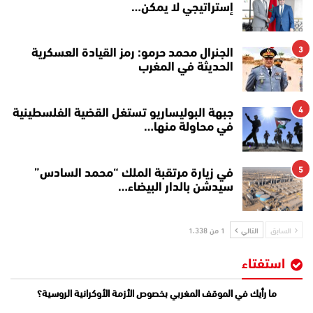
إستراتيجي لا يمكن…
3
الجنرال محمد حرمو: رمز القيادة العسكرية
الحديثة في المغرب
4
جبهة البوليساريو تستغل القضية الفلسطينية
في محاولة منها…
5
في زيارة مرتقبة الملك “محمد السادس”
سيدشن بالدار البيضاء…
السابق
التالي
1 من 1٬338
استفتاء
ما رأيك في الموقف المغربي بخصوص الأزمة الأوكرانية الروسية؟