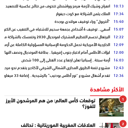
10:13
انفراج وشيك لأزمة هرمز وواشنطن تتخوف من نتائج عكسية للتصعيد
17:34
الملك يثمن الشراكة مع كوت ديفوار
15:40
“أنتربول” وراء توقيف هولندي بوجدة
15:07
آسفي.. توقيف 6 أشخاص بجمعة سحيم للاشتباه في التنقيب عن الكنوز .
12:22
البرتغال تحسم التنظيم المشترك لمونديال 2030 وتتمسك بالشراكة مع المغرب وإسبانيا
12:09
الخارجية الأمريكية تحمل الحكومة الإسبانية المسؤولية الكاملة عن أزمة س
12:00
لبؤات الأطلس أمام اختبار جنوب إفريقيا.. بطاقة المونديال ونصف النهائي
16:03
أزمة سبتة.. إسبانيا تعلن ارتفاع عدد القتلى إلى 100 شخص
12:43
مشروع تتمة الطريق المداري الشمالي الشرقي لأكادير يتقدم نحو مرحلة ا
12:36
تقدم أشغال مشروع “نور أطلس بودنيب” بالرشيدية.. إضافة 33 ميغاوات إلى الشبكة الوطنية
الأكثر مشاهدة
1
توقعات كأس العالم: من هم المرشحون الأبرز
للفوز؟
2
العلاقات المغربية الموريتانية : تحالف