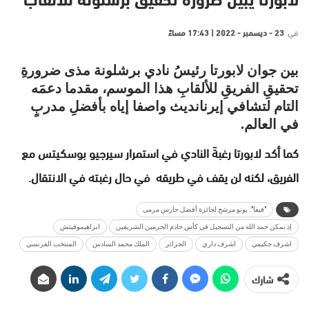
لابورتا يبين ضرورة تحقيق برشلونة للألقاب
في
23 - ديسمبر - 2022 | 17:43 مساءً
بين جوان لابورتا رئيسُ نادي برشلونة مذى ضرورةِ
تحقيقِ الفريقِ للألقابِ هذا الموسم، مقدما دعمَه
التام لتشافي إيرنانديث واصفا إياه بأفضلِ مدربٍ
في العالم.
كما أكد لابورتا رغبةَ النادي في استمرار سيرجيو بوسكيتس مع
الفريق، لكنه لن يقف في طريقه في حال رغبته في الانتقال.
"فيفا": بونو مرشح لجائزة أفضل حارس مرمى
إذ تمكن حمد الله من التسجيل في كأس خادم الحرمين الشريفين
ابراهيموفيتش
اشرف حكيمي
اشرف داري
الجزائر
الملك محمد السادس
المنتخب الفرنسي
شارك