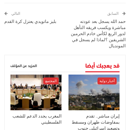
السابق
التالي
حمد الله يسجل بعد عودته
بليز ماتويدي يعتزل كرة القدم
مباشرة ويكسب فريقه التأهل
لدور الربع لكأس خادم الحرمين
الشريفين ؟لماذا لم يسجل في
المونديال
قد يعجبك أيضا
المزيد عن المؤلف
أخبار دولية
المجتمع
إيران مباشر.. تقدم
المغرب يجدد الدعم للشعب
بمفاوضات طهران ومسقط
الفلسطيني
وتصعيد إسرائيلي جنوب