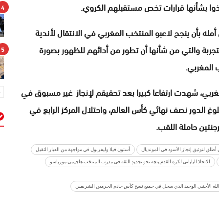
خذوا بشأنها قرارات تخص مستقبلهم الكروي.
4
مله بأن ينجح لاعبو المنتخب المغربي في الانتقال لأندية
لتجربة والتي من شأنها أن تطور من أدائهم للظهور بصورة
5
المغربي.
مغربي، شهدت ارتفاعا كبيرا بعد تحقيقم لإنجاز غير مسبوق في
بلوغ الدور نصف نهائي كأس العالم، واحتلال المركز الرابع في
جنتين حاملة اللقب.
م
 أطلق لتوثيق إنجاز الأسود في المونديال
أستون فيلا وليفربول في مواجهة من العيار الثقيل
الاتحادَ الياباني لكرة القدم يتجه نحوَ تجديدِ الثقة في مدرب المنتخب هاجيمي مورياسو