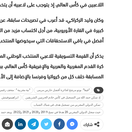
اللاعبين في كأس العالم، إذ يتوجب على لاعبيه أن يت
وكان وليد الركراكي، قد أعرب في تصريحات سابقة، عن أ
كبيرة في القارة الأوروبية، من أجل اكتساب مزيد من ا
أفضل في باقي الاستحقاقات التي سيخوضها المنتخب 
يذكر أن القيمة التسويقية للاعبي المنتخب الوطني ال
كرة القدم المغربية والعربية والإفريقية كأس العالم، ب
المسابقة خلف كل من كرواتيا وفرنسا بالإضافة إلى الأر
"فيفا": بونو مرشح لجائزة أفضل حارس مرمى
"نية مغربية " : متحف رقمي
إذ تمكن حمد الله من التسجيل في كأس خادم الحرمين الشريفين
ابراهيموفيتش
تمكن الدولي المغربي من تسجيل هدف في شباك الشباب
حيث سجل الدولي المغربي 20 هدفا في نسخ 2019 و2020 و2021 و2022. ويعد حمد الله الأجنبي الوحيد الذي سجل في جميع نسخ كأس خادم الحرمين الشريفين
شارك