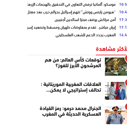
10:
موسكو: ألمانيا ترفض التعاون في التحقيق بالهجمات الإرهابية على أنابيب “ا
10:
“هيومن رايتس ووتش” تتهم إسرائيل بجرائم حرب بعد مقتل الصحفية آمال خلي
17:
أمن مراكش يوقف مبتزا لسائحين أجنبيين
17:
إيران مباشر.. تقدم بمفاوضات طهران ومسقط وتصعيد إسرائيلي جنوب لبنان
16:
المغرب يجدد الدعم للشعب الفلسطيني
لأكثر مشاهدة
توقعات كأس العالم: من هم
المرشحون الأبرز للفوز؟
العلاقات المغربية الموريتانية :
تحالف إستراتيجي لا يمكن…
الجنرال محمد حرمو: رمز القيادة
العسكرية الحديثة في المغرب