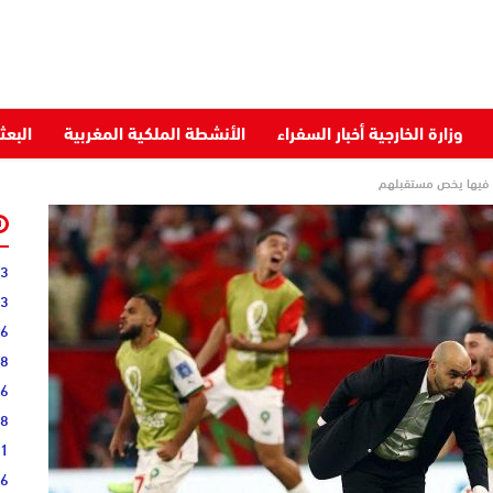
وزارة الخارجية أخبار السفراء
الأنشطة الملكية المغربية
البعث
كي فيها يخص مستقبلهم
03
43
36
28
16
08
51
16