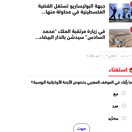
جبهة البوليساريو تستغل القضية
الفلسطينية في محاولة منها…
في زيارة مرتقبة الملك “محمد
السادس” سيدشن بالدار البيضاء…
السابق
التالي
1 من 1٬336
استفتاء
ا رأيك في الموقف المغربي بخصوص الأزمة الأوكرانية الروسية؟
مع
ضد
محايد