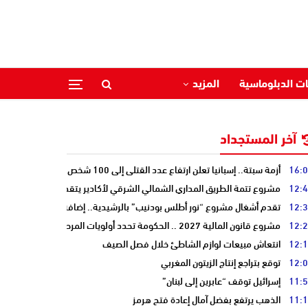
ات الدبلوماسية
المزيد
آخر المستجداد
16:
أزمة سبتة.. إسبانيا تعلن ارتفاع عدد القتلى إلى 100 شخص
12:
مشروع تتمة الطريق المداري الشمالي الشرقي لأكادير يتقدم نحو مرحلة الدرا
12:
تقدم أشغال مشروع “نور أطلس بودنيب” بالرشيدية.. إضافة 33 ميغاوات إلى الشبكة الوطنية
12:
مشروع قانون المالية 2027 .. الحكومة تحدد أولويات المرحلة المقبلة
12:
انتعاش مبيعات لوازم الشاطئ خلال فصل الصيف
12:
توقع بتراجع إنتاج الزيتون المغربي
11:
إسرائيل توقف “عابرين إلى لبنان”
11:
الذهب يرتفع بفضل آمال إعادة فتح هرمز