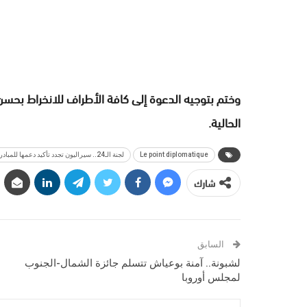
وختم بتوجيه الدعوة إلى كافة الأطراف للانخراط بحسن
الحالية.
Le point diplomatique
لجنة الـ24.. سيراليون تجدد تأكيد دعمها للمبادرة المغربية للحكم الذاتي
شارك
السابق
لشبونة.. آمنة بوعياش تتسلم جائزة الشمال-الجنوب
لمجلس أوروبا