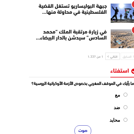
جبهة البوليساريو تستغل القضية
الفلسطينية في محاولة منها…
في زيارة مرتقبة الملك “محمد
السادس” سيدشن بالدار البيضاء…
السابق
التالي
1 من 1٬337
استفتاء
ا رأيك في الموقف المغربي بخصوص الأزمة الأوكرانية الروسية؟
مع
ضد
محايد