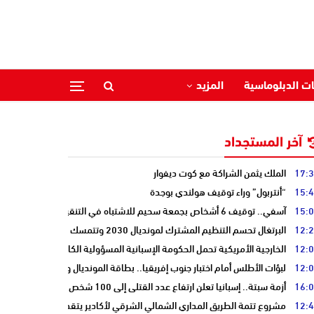
ات الدبلوماسية
المزيد
آخر المستجداد
17:
الملك يثمن الشراكة مع كوت ديفوار
15:
“أنتربول” وراء توقيف هولندي بوجدة
15:
آسفي.. توقيف 6 أشخاص بجمعة سحيم للاشتباه في التنقيب عن الكنوز .
12:
البرتغال تحسم التنظيم المشترك لمونديال 2030 وتتمسك بالشراكة مع المغرب وإسبانيا
12:
الخارجية الأمريكية تحمل الحكومة الإسبانية المسؤولية الكاملة عن أزمة سبتة
12:
لبؤات الأطلس أمام اختبار جنوب إفريقيا.. بطاقة المونديال ونصف النهائي على
16:
أزمة سبتة.. إسبانيا تعلن ارتفاع عدد القتلى إلى 100 شخص
12:
مشروع تتمة الطريق المداري الشمالي الشرقي لأكادير يتقدم نحو مرحلة الدرا