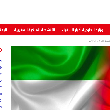
وزارة الخارجية أخبار السفراء
الأنشطة الملكية المغربية
البعث
34
40
07
22
09
00
03
43