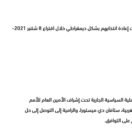
كما رحب بمشاركة ممثلي الصحراء المغربية -الذين تمت إعادة انتخابهم بشكل ديمقراطي خلال اقتراع 8 شتنبر 2021-
لية السياسية الجارية تحت إشراف الأمين العام للأمم
بية، ستافان دي ميستورا، والرامية إلى التوصل إلى حل
على التوافق.