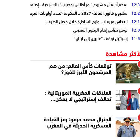
12:
تقدم أشغال مشروع “نور أطلس بودنيب” بالرشيدية.. إضافة 33 ميغاوات إلى الشبكة الوطنية
12:
مشروع قانون المالية 2027 .. الحكومة تحدد أولويات المرحلة المقبلة
12:
انتعاش مبيعات لوازم الشاطئ خلال فصل الصيف
12:
توقع بتراجع إنتاج الزيتون المغربي
11:
إسرائيل توقف “عابرين إلى لبنان”
لأكثر مشاهدة
توقعات كأس العالم: من هم
المرشحون الأبرز للفوز؟
العلاقات المغربية الموريتانية :
تحالف إستراتيجي لا يمكن…
الجنرال محمد حرمو: رمز القيادة
العسكرية الحديثة في المغرب