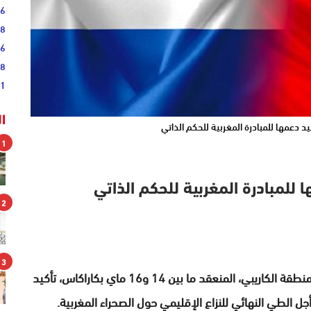
36
28
16
08
51
ا
1
2
3
جددت سيراليون، خلال المؤتمر الإقليمي للجنة الـ24 لمنطقة الكاريبي، المنعقد ما بين 14 و16 ماي بكاراكاس، تأكيد
ل الطي النهائي للنزاع الإقليمي حول الصحراء المغربية.