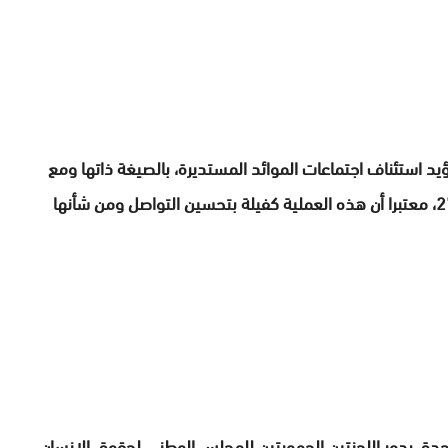
يد استئناف اجتماعات الموائد المستديرة، بالصيغة ذاتها ومع
المشاركين أنفسهم، وفقا لقرار مجلس الأمن رقم 2703، معتبرا أن هذه العملية كفيلة بتحسين التواصل ومن شأنها
حدة، بدور اللجنتين الجهويتين للمجلس الوطني لحقوق الإنسان