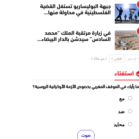
جبهة البوليساريو تستغل القضية
الفلسطينية في محاولة منها…
في زيارة مرتقبة الملك “محمد
السادس” سيدشن بالدار البيضاء…
السابق
التالي
1 من 1٬334
استفتاء
ا رأيك في الموقف المغربي بخصوص الأزمة الأوكرانية الروسية؟
مع
ضد
محايد