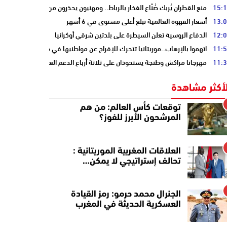
15:
منع القطران يُربك صُنّاع الفخار بالرباط.. ومهنيون يحذرون من كساد الصيف
13:
أسعار القهوة العالمية تبلغ أعلى مستوى في 6 أشهر
12:
الدفاع الروسية تعلن السيطرة على بلدتين شرقي أوكرانيا
11:
اتهموا بالإرهاب..موريتانيا تتحرك للإفراج عن مواطنيها في مالي
11:
مهرجانا مراكش وطنجة يستحوذان على ثلاثة أرباع الدعم العمومي للسينما المغ
لأكثر مشاهدة
توقعات كأس العالم: من هم
المرشحون الأبرز للفوز؟
العلاقات المغربية الموريتانية :
تحالف إستراتيجي لا يمكن…
الجنرال محمد حرمو: رمز القيادة
العسكرية الحديثة في المغرب