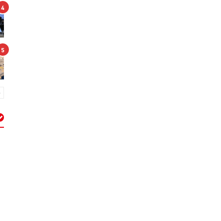
4
5
م