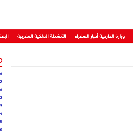
وزارة الخارجية أخبار السفراء
الأنشطة الملكية المغربية
البعث
16
52
46
33
19
44
25
10