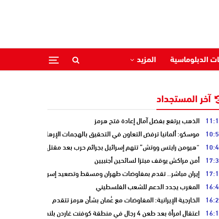
ات الدبلوماسية
المزيد
آخر المستجداد
11:
الذهب يرتفع بفضل آمال إعادة فتح هرمز
10:
موسكو: ألمانيا ترفض التعاون في التحقيق بالهجمات الإرهابية على أنابيب “ا
10:
“هيومن رايتس ووتش” تتهم إسرائيل بجرائم حرب بعد مقتل الصحفية آمال خلي
17:
أمن مراكش يوقف مبتزا لسائحين أجنبيين
17:
إيران مباشر.. تقدم بمفاوضات طهران ومسقط وتصعيد إسرائيلي جنوب لبنان
16:
المغرب يجدد الدعم للشعب الفلسطيني
16:
الخارجية الإيرانية: المفاوضات مع عُمان بشأن هرمز تتقدم
16:
اعتقال امرأة بعد طعن 4 رجال في منطقة كوفنت غاردن بلندن