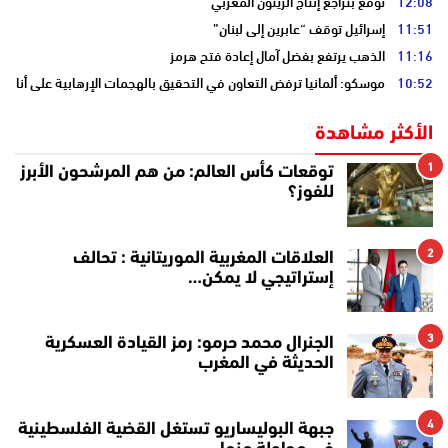
12:08
توقع بتراجع إنتاج الزيتون المغربي
11:51
إسرائيل توقف “عابرين إلى لبنان”
11:16
الذهب يرتفع بفضل آمال إعادة فتح هرمز
10:52
موسكو: ألمانيا ترفض التعاون في التحقيق بالهجمات الإرهابية على أنابي
الأكثر مشاهدة
1
توقعات كأس العالم: من هم المرشحون الأبرز
للفوز؟
2
العلاقات المغربية الموريتانية : تحالف
إستراتيجي لا يمكن…
3
الجنرال محمد حرمو: رمز القيادة العسكرية
الحديثة في المغرب
4
جبهة البوليساريو تستغل القضية الفلسطينية