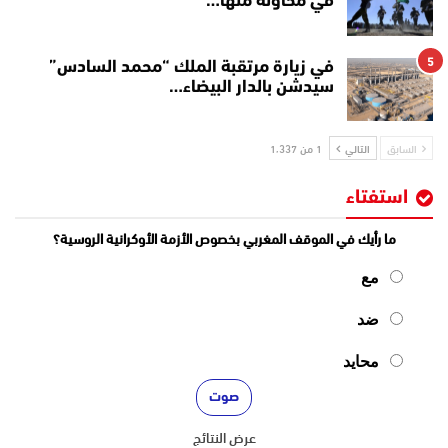
في محاولة منها…
5
في زيارة مرتقبة الملك “محمد السادس”
سيدشن بالدار البيضاء…
السابق
التالي
1 من 1٬337
استفتاء
ما رأيك في الموقف المغربي بخصوص الأزمة الأوكرانية الروسية؟
مع
ضد
محايد
عرض النتائج