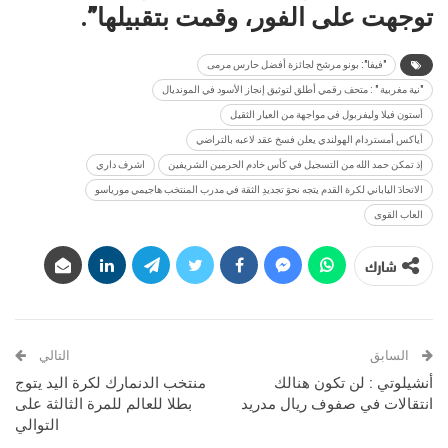
توجهت على الفور، وقمت بتقبيلها”.
"فيفا": بونو مرشح لجائزة أفضل حارس مرمى
"نية مغربية " : متحف رقمي أطلق لتوثيق إنجاز الأسود في المونديال
أستون فيلا وليفربول في مواجهة من العيار الثقيل
أياكس أمستردام الهولندي يعلن فسخ عقد لاعبه بالتراضي
إذ تمكن حمد الله من التسجيل في كأس خادم الحرمين الشريفين
اشرف داري
الاتحادَ الياباني لكرة القدم يتجه نحوَ تجديدِ الثقة في مدرب المنتخب هاجيمي مورياسو
العاب القوى
شارك
السابق
التالي
أنشيلوتي : لن تكون هنالك
منتخب الدنمارك لكرة اليد يتوج
انتقالات في صفوف ريال مدريد
بطلا للعالم للمرة الثالثة على
التوالي