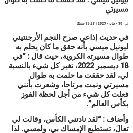
ليونيل ميسي : لقد حققت ما حلمت به طوال
مسيرتي
في
30 - يناير - 2023 | 16:29 مساءً
في حديث إذاعي صرح النجم الأرجنتيني
ليونيل ميسي بأنه حقق ما كان يحلم به
طوال مسيرته الكروية، حيث قال : “في
18 ديسمبر 2022، تغير كل شيء بالنسبة
لي، لقد حققت ما حلمت به طوال
مسيرتي ونمت مرتاحا، وشعرت بأنني
فعلت كل شيء من أجل لحظة الفوز
بكأس العالم”.
وأضاف : “لقد نادتني الكأس، وقالت لي
تعالَ، تستطيع الإمساك بي، ولمسي. لذا