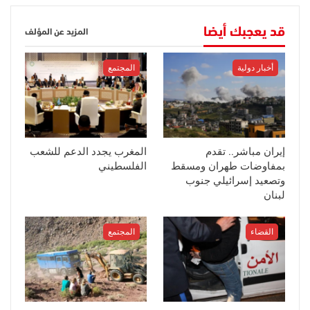
قد يعجبك أيضا
المزيد عن المؤلف
أخبار دولية
المجتمع
إيران مباشر.. تقدم
المغرب يجدد الدعم للشعب
بمفاوضات طهران ومسقط
الفلسطيني
وتصعيد إسرائيلي جنوب
لبنان
القضاء
المجتمع