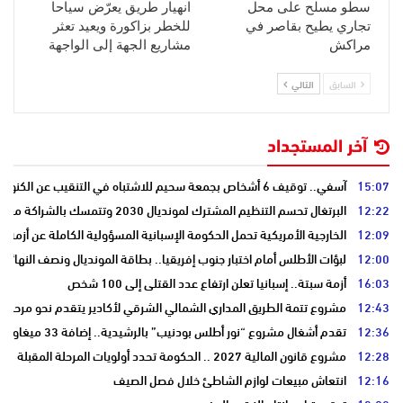
سطو مسلح على محل
انهيار طريق يعرّض سياحا
تجاري يطيح بقاصر في
للخطر بزاكورة ويعيد تعثر
مراكش
مشاريع الجهة إلى الواجهة
السابق
التالي
آخر المستجداد
15:07
آسفي.. توقيف 6 أشخاص بجمعة سحيم للاشتباه في التنقيب عن الكنوز .
12:22
البرتغال تحسم التنظيم المشترك لمونديال 2030 وتتمسك بالشراكة مع المغرب وإسبانيا
12:09
الخارجية الأمريكية تحمل الحكومة الإسبانية المسؤولية الكاملة عن أزمة س
12:00
لبؤات الأطلس أمام اختبار جنوب إفريقيا.. بطاقة المونديال ونصف النهائي
16:03
أزمة سبتة.. إسبانيا تعلن ارتفاع عدد القتلى إلى 100 شخص
12:43
مشروع تتمة الطريق المداري الشمالي الشرقي لأكادير يتقدم نحو مرحلة ا
12:36
تقدم أشغال مشروع “نور أطلس بودنيب” بالرشيدية.. إضافة 33 ميغاوات إلى الشبكة الوطنية
12:28
مشروع قانون المالية 2027 .. الحكومة تحدد أولويات المرحلة المقبلة
12:16
انتعاش مبيعات لوازم الشاطئ خلال فصل الصيف