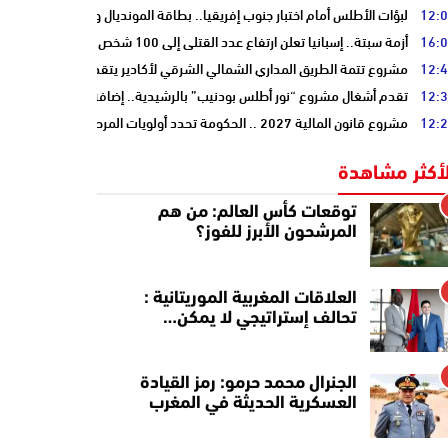
12:
لبؤات الأطلس أمام اختبار جنوب إفريقيا.. بطاقة المونديال ونصف النهائي على
16:
أزمة سبتة.. إسبانيا تعلن ارتفاع عدد القتلى إلى 100 شخص
12:
مشروع تتمة الطريق المداري الشمالي الشرقي لأكادير يتقدم نحو مرحلة الدرا
12:
تقدم أشغال مشروع “نور أطلس بودنيب” بالرشيدية.. إضافة 33 ميغاوات إلى الشبكة الوطنية
12:
مشروع قانون المالية 2027 .. الحكومة تحدد أولويات المرحلة المقبلة
لأكثر مشاهدة
توقعات كأس العالم: من هم
المرشحون الأبرز للفوز؟
العلاقات المغربية الموريتانية :
تحالف إستراتيجي لا يمكن…
الجنرال محمد حرمو: رمز القيادة
العسكرية الحديثة في المغرب