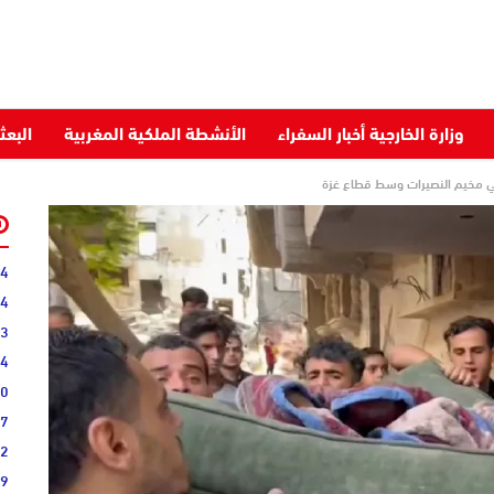
وزارة الخارجية أخبار السفراء
الأنشطة الملكية المغربية
البعث
ي مخيم النصيرات وسط قطاع غزة
04
44
13
34
40
07
22
09