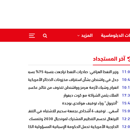
ات الدبلوماسية
المزيد
آخر المستجداد
11:
وزير النفط العراقي: صادرات النفط تراجعت بنسبة 75% بسبب إغلاق هرمز
10:
جدل في واشنطن بشأن استنزاف مخزونات الذخائر الأمريكية
10:
انفراج وشيك لأزمة هرمز وواشنطن تتخوف من نتائج عكسية للتصعيد
17:
الملك يثمن الشراكة مع كوت ديفوار
15:
“أنتربول” وراء توقيف هولندي بوجدة
15:
آسفي.. توقيف 6 أشخاص بجمعة سحيم للاشتباه في التنقيب عن الكنوز .
12:
البرتغال تحسم التنظيم المشترك لمونديال 2030 وتتمسك بالشراكة مع المغرب وإسبانيا
12:
الخارجية الأمريكية تحمل الحكومة الإسبانية المسؤولية الكاملة عن أزمة سبتة