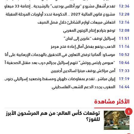
12:36
تقدم أشغال مشروع “نور أطلس بودنيب” بالرشيدية.. إضافة 33 ميغاوات إلى الشبكة الوطنية
12:28
مشروع قانون المالية 2027 .. الحكومة تحدد أولويات المرحلة المقبلة
12:16
انتعاش مبيعات لوازم الشاطئ خلال فصل الصيف
12:08
توقع بتراجع إنتاج الزيتون المغربي
11:51
إسرائيل توقف “عابرين إلى لبنان”
11:16
الذهب يرتفع بفضل آمال إعادة فتح هرمز
10:52
موسكو: ألمانيا ترفض التعاون في التحقيق بالهجمات الإرهابية على أنابي
10:46
“هيومن رايتس ووتش” تتهم إسرائيل بجرائم حرب بعد مقتل الصحفية آمال 
17:33
أمن مراكش يوقف مبتزا لسائحين أجنبيين
17:19
إيران مباشر.. تقدم بمفاوضات طهران ومسقط وتصعيد إسرائيلي جنوب لبن
16:44
المغرب يجدد الدعم للشعب الفلسطيني
الأكثر مشاهدة
1
توقعات كأس العالم: من هم المرشحون الأبرز
للفوز؟