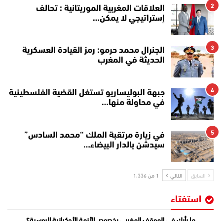
2
العلاقات المغربية الموريتانية : تحالف
إستراتيجي لا يمكن…
3
الجنرال محمد حرمو: رمز القيادة العسكرية
الحديثة في المغرب
4
جبهة البوليساريو تستغل القضية الفلسطينية
في محاولة منها…
5
في زيارة مرتقبة الملك “محمد السادس”
سيدشن بالدار البيضاء…
السابق
التالي
1 من 1٬336
استفتاء
ما رأيك في الموقف المغربي بخصوص الأزمة الأوكرانية الروسية؟