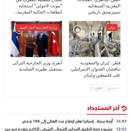
المغربية السنغالية
“مونت لاجولي” استجابة
تتميزبعمق تاريخي
لتطلعات الجالية المغربية…
دولي
وزارة الخارجية أخبار السفراء
قطر.. إيران والسعودية
أنقرة..وزير الخارجية التركي
تناقشان العدوان الإسرائيلي
يستقبل نظيرته الفنلندية
على فلسطين ولبنان
السابق
التالي
آخر المستجداد
16:03
أزمة سبتة.. إسبانيا تعلن ارتفاع عدد القتلى إلى 100 شخص
12:43
مشروع تتمة الطريق المداري الشمالي الشرقي لأكادير يتقدم نحو مرحلة ا