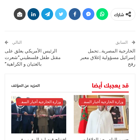
شارك
السابق
التالي
الخارجية المصرية…تحمل
الرئيس الأمريكي يعلق على
إسرائيل مسؤولية إغلاق معبر
مقتل طفل فلسطيني”شعرت
رفح
بالغثيان و الكراهية”
قد يعجبك أيضا
المزيد عن المؤلف
وزارة الخارجية أخبار السفراء
وزارة الخارجية أخبار السفراء
حسن الناصري: العلاقات
افتتاح قنصلية المغرب في