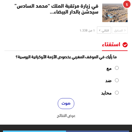
5
في زيارة مرتقبة الملك “محمد السادس”
سيدشن بالدار البيضاء…
السابق
التالي
1 من 1٬338
استفتاء
ما رأيك في الموقف المغربي بخصوص الأزمة الأوكرانية الروسية؟
مع
ضد
محايد
عرض النتائج