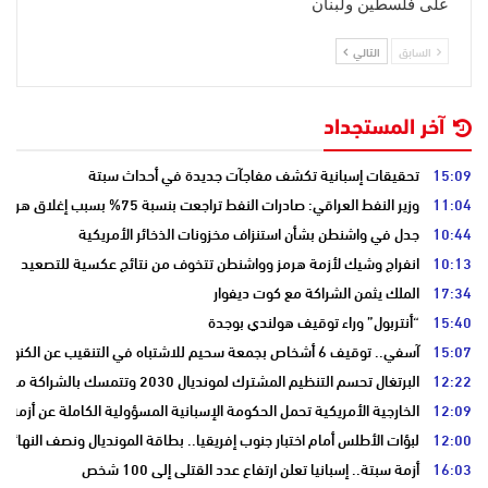
على فلسطين ولبنان
السابق
التالي
آخر المستجداد
15:09
تحقيقات إسبانية تكشف مفاجآت جديدة في أحداث سبتة
11:04
وزير النفط العراقي: صادرات النفط تراجعت بنسبة 75% بسبب إغلاق هرمز
10:44
جدل في واشنطن بشأن استنزاف مخزونات الذخائر الأمريكية
10:13
انفراج وشيك لأزمة هرمز وواشنطن تتخوف من نتائج عكسية للتصعيد
17:34
الملك يثمن الشراكة مع كوت ديفوار
15:40
“أنتربول” وراء توقيف هولندي بوجدة
15:07
آسفي.. توقيف 6 أشخاص بجمعة سحيم للاشتباه في التنقيب عن الكنوز .
12:22
البرتغال تحسم التنظيم المشترك لمونديال 2030 وتتمسك بالشراكة مع المغرب وإسبانيا
12:09
الخارجية الأمريكية تحمل الحكومة الإسبانية المسؤولية الكاملة عن أزمة س
12:00
لبؤات الأطلس أمام اختبار جنوب إفريقيا.. بطاقة المونديال ونصف النهائي
16:03
أزمة سبتة.. إسبانيا تعلن ارتفاع عدد القتلى إلى 100 شخص