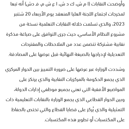
وأوضحت النقابات (ا م ش، ك د ش، ا ع ش م، فـ دش) أنه تبعا
لمخرجات اجتماع اللجنة العليا المنعقد يوم الأربعاء 20 شتنبر
2023، والذي تسلمت خلاله النقابات التعلمية نسخة من
مشروع النظام الأساسي، حيث جرى التوافق على صياغة مذكرة
نقابية مشتركة تتضمن عدد من الملاحظات والمقترحات
التعديلية لإدراجها بالصيغة النهائية قبل عرضها على المصادقة.
وشددت الوزارة عبر عرضها على ضرورة التمييز بين الحوار المركزي
الذي يجمع الحكومة بالمركزيات النقابية والذي يرتكز على
المواضيع الأفقية التي تعني بجميع موظفي إدارات الدولة،
وبين الحوار القطاعي الذي يجمع الوزارة بالنقابات التعليمية ذات
التمثيلية والذي يُركز على قضايا القطاع والتي تختص بالحفاظ
على المكتسبات أو تطوير هذه المكتسبات.