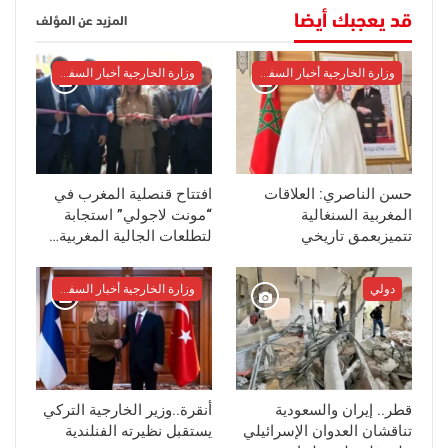
قد يعجبك أيضا
المزيد عن المؤلف
وزارة الخارجية أخبار السفراء
وزارة الخارجية أخبار السفراء
حسن الناصري: العلاقات
افتتاح قنصلية المغرب في
المغربية السنغالية
“مونت لاجولي” استجابة
تتميزبعمق تاريخي
لتطلعات الجالية المغربية…
دولي
وزارة الخارجية أخبار السفراء
قطر.. إيران والسعودية
أنقرة..وزير الخارجية التركي
تناقشان العدوان الإسرائيلي
يستقبل نظيرته الفنلندية