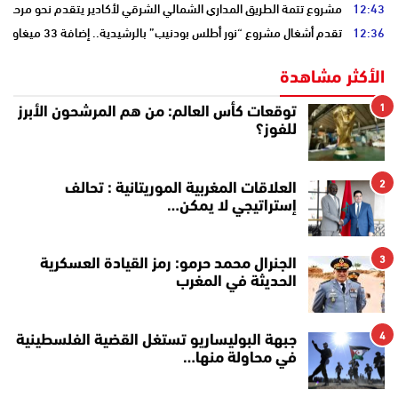
12:43
مشروع تتمة الطريق المداري الشمالي الشرقي لأكادير يتقدم نحو مرحلة ا
12:36
تقدم أشغال مشروع “نور أطلس بودنيب” بالرشيدية.. إضافة 33 ميغاوات إلى الشبكة الوطنية
الأكثر مشاهدة
1
توقعات كأس العالم: من هم المرشحون الأبرز
للفوز؟
2
العلاقات المغربية الموريتانية : تحالف
إستراتيجي لا يمكن…
3
الجنرال محمد حرمو: رمز القيادة العسكرية
الحديثة في المغرب
4
جبهة البوليساريو تستغل القضية الفلسطينية
في محاولة منها…