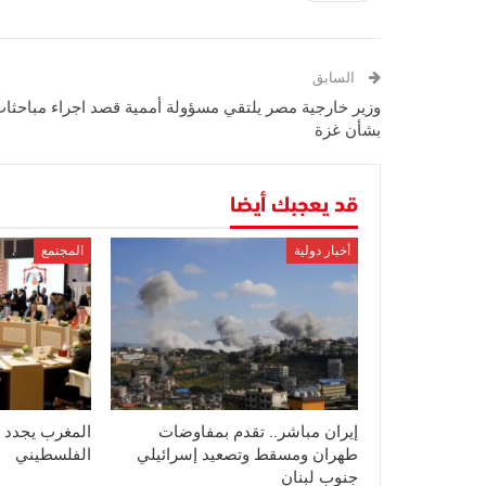
السابق
وزير خارجية مصر يلتقي مسؤولة أممية قصد اجراء مباحثا
بشأن غزة
قد يعجبك أيضا
أخبار دولية
المجتمع
إيران مباشر.. تقدم بمفاوضات
المغرب يجدد 
طهران ومسقط وتصعيد إسرائيلي
الفلسطيني
جنوب لبنان