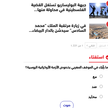
جبهة البوليساريو تستغل القضية
الفلسطينية في محاولة منها…
في زيارة مرتقبة الملك “محمد
السادس” سيدشن بالدار البيضاء…
السابق
التالي
1 من 1٬337
استفتاء
ا رأيك في الموقف المغربي بخصوص الأزمة الأوكرانية الروسية؟
مع
ضد
محايد