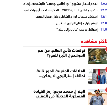
12:
تقدم أشغال مشروع “نور أطلس بودنيب” بالرشيدية.. إضافة 33 ميغاوات إلى الشبكة الوطنية
12:
مشروع قانون المالية 2027 .. الحكومة تحدد أولويات المرحلة المقبلة
12:
انتعاش مبيعات لوازم الشاطئ خلال فصل الصيف
12:
توقع بتراجع إنتاج الزيتون المغربي
11:
إسرائيل توقف “عابرين إلى لبنان”
لأكثر مشاهدة
توقعات كأس العالم: من هم
المرشحون الأبرز للفوز؟
العلاقات المغربية الموريتانية :
تحالف إستراتيجي لا يمكن…
الجنرال محمد حرمو: رمز القيادة
العسكرية الحديثة في المغرب