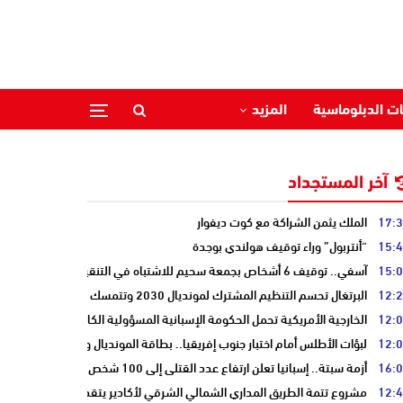
ات الدبلوماسية
المزيد
آخر المستجداد
17:
الملك يثمن الشراكة مع كوت ديفوار
15:
“أنتربول” وراء توقيف هولندي بوجدة
15:
آسفي.. توقيف 6 أشخاص بجمعة سحيم للاشتباه في التنقيب عن الكنوز .
12:
البرتغال تحسم التنظيم المشترك لمونديال 2030 وتتمسك بالشراكة مع المغرب وإسبانيا
12:
الخارجية الأمريكية تحمل الحكومة الإسبانية المسؤولية الكاملة عن أزمة سبتة
12:
لبؤات الأطلس أمام اختبار جنوب إفريقيا.. بطاقة المونديال ونصف النهائي على
16:
أزمة سبتة.. إسبانيا تعلن ارتفاع عدد القتلى إلى 100 شخص
12:
مشروع تتمة الطريق المداري الشمالي الشرقي لأكادير يتقدم نحو مرحلة الدرا