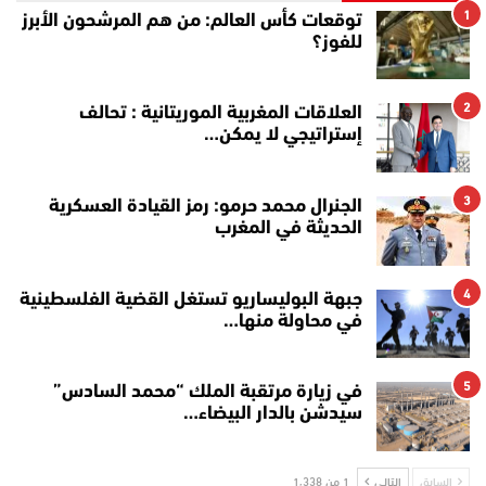
1
توقعات كأس العالم: من هم المرشحون الأبرز
للفوز؟
2
العلاقات المغربية الموريتانية : تحالف
إستراتيجي لا يمكن…
3
الجنرال محمد حرمو: رمز القيادة العسكرية
الحديثة في المغرب
4
جبهة البوليساريو تستغل القضية الفلسطينية
في محاولة منها…
5
في زيارة مرتقبة الملك “محمد السادس”
سيدشن بالدار البيضاء…
السابق
التالي
1 من 1٬338