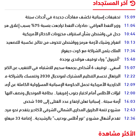
آخر المستجداد
15:09
تحقيقات إسبانية تكشف مفاجآت جديدة في أحداث سبتة
11:04
وزير النفط العراقي: صادرات النفط تراجعت بنسبة 75% بسبب إغلاق هرمز
10:44
جدل في واشنطن بشأن استنزاف مخزونات الذخائر الأمريكية
10:13
انفراج وشيك لأزمة هرمز وواشنطن تتخوف من نتائج عكسية للتصعيد
17:34
الملك يثمن الشراكة مع كوت ديفوار
15:40
“أنتربول” وراء توقيف هولندي بوجدة
15:07
آسفي.. توقيف 6 أشخاص بجمعة سحيم للاشتباه في التنقيب عن الكنوز .
12:22
البرتغال تحسم التنظيم المشترك لمونديال 2030 وتتمسك بالشراكة مع المغرب وإسبانيا
12:09
الخارجية الأمريكية تحمل الحكومة الإسبانية المسؤولية الكاملة عن أزمة س
12:00
لبؤات الأطلس أمام اختبار جنوب إفريقيا.. بطاقة المونديال ونصف النهائي
16:03
أزمة سبتة.. إسبانيا تعلن ارتفاع عدد القتلى إلى 100 شخص
12:43
مشروع تتمة الطريق المداري الشمالي الشرقي لأكادير يتقدم نحو مرحلة ا
12:36
تقدم أشغال مشروع “نور أطلس بودنيب” بالرشيدية.. إضافة 33 ميغاوات إلى الشبكة الوطنية
الأكثر مشاهدة