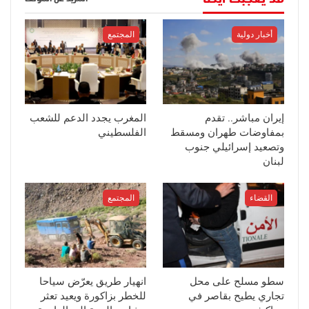
أخبار دولية
المجتمع
إيران مباشر.. تقدم
المغرب يجدد الدعم للشعب
بمفاوضات طهران ومسقط
الفلسطيني
وتصعيد إسرائيلي جنوب
لبنان
القضاء
المجتمع
سطو مسلح على محل
انهيار طريق يعرّض سياحا
تجاري يطيح بقاصر في
للخطر بزاكورة ويعيد تعثر