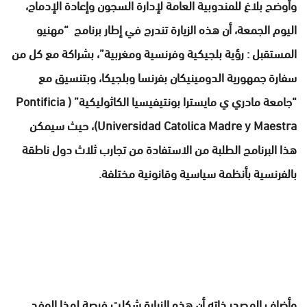
وأوضح بلاغ للمندوبية العامة لإدارة السجون وإعادة الإدماج،
اليوم الجمعة، أن هذه الزيارة تندرج في إطار برنامج “مهنيو
المستقبل : رؤية بلجيكية وفرنسية ومغربية”، بشراكة مع كل من
سفارة جمهورية الدومينيكان بفرنسا وبلجيكا، وبتنسيق مع
“جامعة مادري ي مايسترا بونتيفيسيا الكاثوليكية” ( Pontificia
Universidad Catolica Madre y Maestra)، حيث سيمكن
هذا البرنامج الطلبة من الاستفادة من تجارب ثلاث دول ناطقة
بالفرنسية بأنظمة سياسية وقانونية مختلفة.
وأضاف المصدر ذاته أن هذه الزيارة شكلت فرصة لهذا الوفد