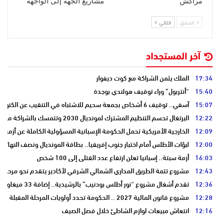
مراكش
مشاريع الجهة إلى الواجهة
السابق
التالي
آخر المستجداد
17:34
الملك يثمن الشراكة مع كوت ديفوار
15:40
“أنتربول” وراء توقيف هولندي بوجدة
15:07
آسفي.. توقيف 6 أشخاص بجمعة سحيم للاشتباه في التنقيب عن الكنوز .
12:22
البرتغال تحسم التنظيم المشترك لمونديال 2030 وتتمسك بالشراكة مع المغرب وإسبانيا
12:09
الخارجية الأمريكية تحمل الحكومة الإسبانية المسؤولية الكاملة عن أزمة س
12:00
لبؤات الأطلس أمام اختبار جنوب إفريقيا.. بطاقة المونديال ونصف النهائي
16:03
أزمة سبتة.. إسبانيا تعلن ارتفاع عدد القتلى إلى 100 شخص
12:43
مشروع تتمة الطريق المداري الشمالي الشرقي لأكادير يتقدم نحو مرحلة ا
12:36
تقدم أشغال مشروع “نور أطلس بودنيب” بالرشيدية.. إضافة 33 ميغاوات إلى الشبكة الوطنية
12:28
مشروع قانون المالية 2027 .. الحكومة تحدد أولويات المرحلة المقبلة
12:16
انتعاش مبيعات لوازم الشاطئ خلال فصل الصيف