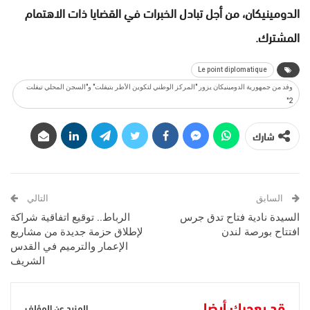
الدومينيكان، من أجل تبادل الخبرات في القضايا ذات الاهتمام
المشترك.
Le point diplomatique
وفد من جمهورية الدومينيكان يزور "المركز الوطني لتكوين الأطر بتيفلت" و"السجن المحلي تيفلت
2"
شارك
السابق
التالي
السيدة نادية فتاح تدق جرس
الرباط.. توقيع اتفاقية شراكة
افتتاح بورصة لندن
لإطلاق حزمة جديدة من مشاريع
الإعمار والترميم في القدس
الشريف
قد يعجبك أيضا
المزيد عن المؤلف