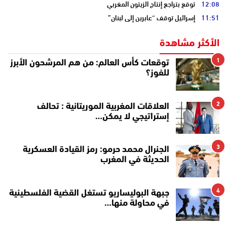
12:08
توقع بتراجع إنتاج الزيتون المغربي
11:51
إسرائيل توقف “عابرين إلى لبنان”
الأكثر مشاهدة
1
توقعات كأس العالم: من هم المرشحون الأبرز
للفوز؟
2
العلاقات المغربية الموريتانية : تحالف
إستراتيجي لا يمكن…
3
الجنرال محمد حرمو: رمز القيادة العسكرية
الحديثة في المغرب
4
جبهة البوليساريو تستغل القضية الفلسطينية
في محاولة منها…