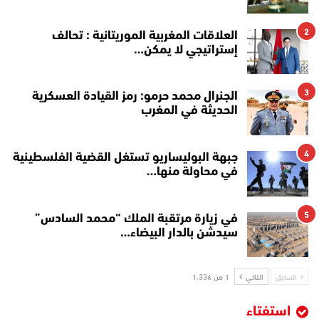
2
العلاقات المغربية الموريتانية : تحالف
إستراتيجي لا يمكن…
3
الجنرال محمد حرمو: رمز القيادة العسكرية
الحديثة في المغرب
4
جبهة البوليساريو تستغل القضية الفلسطينية
في محاولة منها…
5
في زيارة مرتقبة الملك “محمد السادس”
سيدشن بالدار البيضاء…
السابق
التالي
1 من 1٬336
استفتاء