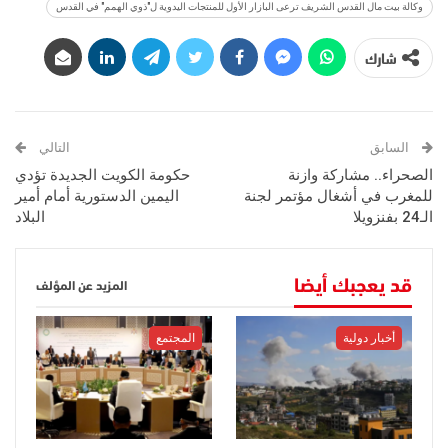
وكالة بيت مال القدس الشريف ترعى البازار الأول للمنتجات اليدوية ل"ذوي الهمم" في القدس
شارك
السابق
التالي
الصحراء.. مشاركة وازنة
حكومة الكويت الجديدة تؤدي
للمغرب في أشغال مؤتمر لجنة
اليمين الدستورية أمام أمير
الـ24 بفنزويلا
البلاد
قد يعجبك أيضا
المزيد عن المؤلف
أخبار دولية
المجتمع