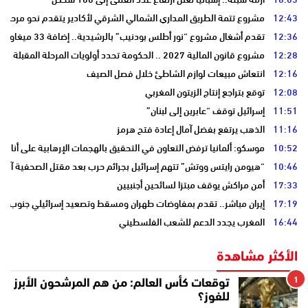
12:43
مشروع تتمة الطريق المداري الشمالي الشرقي لأكادير يتقدم نحو مرحلة ا
12:36
تقدم أشغال مشروع “نور أطلس بودنيب” بالرشيدية.. إضافة 33 ميغاوات إلى الشبكة الوطنية
12:28
مشروع قانون المالية 2027 .. الحكومة تحدد أولويات المرحلة المقبلة
12:16
انتعاش مبيعات لوازم الشاطئ خلال فصل الصيف
12:08
توقع بتراجع إنتاج الزيتون المغربي
11:51
إسرائيل توقف “عابرين إلى لبنان”
11:16
الذهب يرتفع بفضل آمال إعادة فتح هرمز
10:52
موسكو: ألمانيا ترفض التعاون في التحقيق بالهجمات الإرهابية على أنابي
10:46
“هيومن رايتس ووتش” تتهم إسرائيل بجرائم حرب بعد مقتل الصحفية آمال 
17:33
أمن مراكش يوقف مبتزا لسائحين أجنبيين
17:19
إيران مباشر.. تقدم بمفاوضات طهران ومسقط وتصعيد إسرائيلي جنوب لبن
16:44
المغرب يجدد الدعم للشعب الفلسطيني
الأكثر مشاهدة
1
توقعات كأس العالم: من هم المرشحون الأبرز
للفوز؟