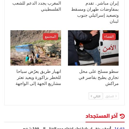
إيران مباشر.. تقدم
المغرب يجدد الدعم للشعب
بمفاوضات طهران ومسقط
الفلسطيني
وتصعيد إسرائيلي جنوب
لبنان
القضاء
المجتمع
سطو مسلح على محل
انهيار طريق يعرّض سياحا
تجاري يطيح بقاصر في
للخطر بزاكورة ويعيد تعثر
مراكش
مشاريع الجهة إلى الواجهة
السابق
التالي
آخر المستجداد
16:03
أزمة سبتة.. إسبانيا تعلن ارتفاع عدد القتلى إلى 100 شخص