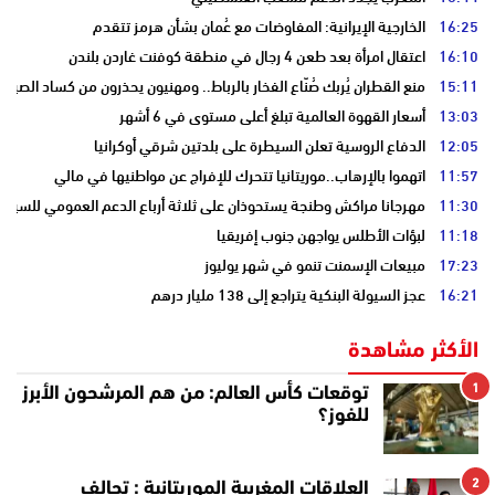
16:25
الخارجية الإيرانية: المفاوضات مع عُمان بشأن هرمز تتقدم
16:10
اعتقال امرأة بعد طعن 4 رجال في منطقة كوفنت غاردن بلندن
15:11
منع القطران يُربك صُنّاع الفخار بالرباط.. ومهنيون يحذرون من كساد الصيف
13:03
أسعار القهوة العالمية تبلغ أعلى مستوى في 6 أشهر
12:05
الدفاع الروسية تعلن السيطرة على بلدتين شرقي أوكرانيا
11:57
اتهموا بالإرهاب..موريتانيا تتحرك للإفراج عن مواطنيها في مالي
11:30
مهرجانا مراكش وطنجة يستحوذان على ثلاثة أرباع الدعم العمومي للسينما 
11:18
لبؤات الأطلس يواجهن جنوب إفريقيا
17:23
مبيعات الإسمنت تنمو في شهر يوليوز
16:21
عجز السيولة البنكية يتراجع إلى 138 مليار درهم
الأكثر مشاهدة
1
توقعات كأس العالم: من هم المرشحون الأبرز
للفوز؟
2
العلاقات المغربية الموريتانية : تحالف