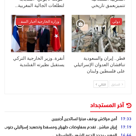
تتميزبعمق تاريخي
لتطلعات الجالية المغربية…
دولي
وزارة الخارجية أخبار السفراء
قطر.. إيران والسعودية
أنقرة..وزير الخارجية التركي
تناقشان العدوان الإسرائيلي
يستقبل نظيرته الفنلندية
على فلسطين ولبنان
السابق
التالي
آخر المستجداد
17:33
أمن مراكش يوقف مبتزا لسائحين أجنبيين
17:19
إيران مباشر.. تقدم بمفاوضات طهران ومسقط وتصعيد إسرائيلي جنوب لبن
16:44
المغرب يجدد الدعم للشعب الفلسطيني