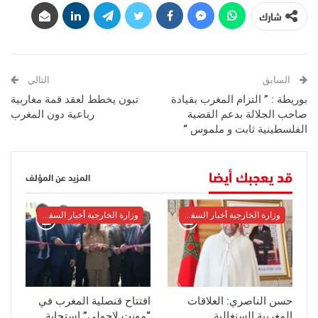
شارك
السابق
التالي
بوريطة : ” التزام المغرب بقيادة
تبون يخطط لعقد قمة مغاربية
صاحب الجلالة بدعم القضية
رباعية دون المغرب
الفلسطينية ثابت و ملموس “
قد يعجبك أيضا
المزيد عن المؤلف
وزارة الخارجية أخبار السفراء
وزارة الخارجية أخبار السفراء
حسن الناصري: العلاقات
افتتاح قنصلية المغرب في
المغربية السنغالية
“مونت لاجولي” استجابة