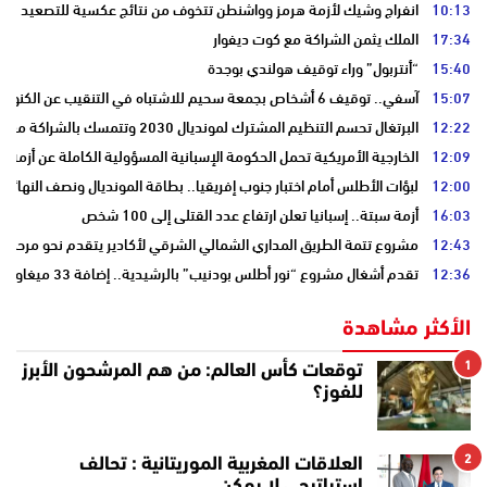
10:13
انفراج وشيك لأزمة هرمز وواشنطن تتخوف من نتائج عكسية للتصعيد
17:34
الملك يثمن الشراكة مع كوت ديفوار
15:40
“أنتربول” وراء توقيف هولندي بوجدة
15:07
آسفي.. توقيف 6 أشخاص بجمعة سحيم للاشتباه في التنقيب عن الكنوز .
12:22
البرتغال تحسم التنظيم المشترك لمونديال 2030 وتتمسك بالشراكة مع المغرب وإسبانيا
12:09
الخارجية الأمريكية تحمل الحكومة الإسبانية المسؤولية الكاملة عن أزمة س
12:00
لبؤات الأطلس أمام اختبار جنوب إفريقيا.. بطاقة المونديال ونصف النهائي
16:03
أزمة سبتة.. إسبانيا تعلن ارتفاع عدد القتلى إلى 100 شخص
12:43
مشروع تتمة الطريق المداري الشمالي الشرقي لأكادير يتقدم نحو مرحلة ا
12:36
تقدم أشغال مشروع “نور أطلس بودنيب” بالرشيدية.. إضافة 33 ميغاوات إلى الشبكة الوطنية
الأكثر مشاهدة
1
توقعات كأس العالم: من هم المرشحون الأبرز
للفوز؟
2
العلاقات المغربية الموريتانية : تحالف
إستراتيجي لا يمكن…