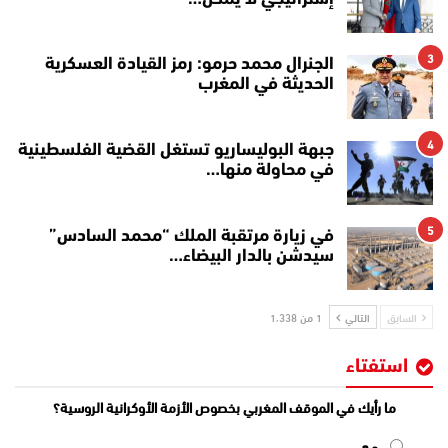
3
الجنرال محمد حرمو: رمز القيادة العسكرية
الحديثة في المغرب
4
جبهة البوليساريو تستغل القضية الفلسطينية
في محاولة منها…
5
في زيارة مرتقبة الملك “محمد السادس”
سيدشن بالدار البيضاء…
السابق
التالي
1 من 1٬338
استفتاء
ما رأيك في الموقف المغربي بخصوص الأزمة الأوكرانية الروسية؟
مع