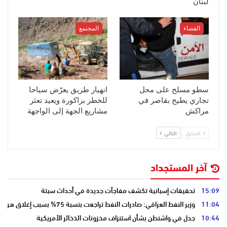
لبنان
القضاء
المجتمع
سطو مسلح على محل
انهيار طريق يعرّض سياحا
تجاري يطيح بقاصر في
للخطر بزاكورة ويعيد تعثر
مراكش
مشاريع الجهة إلى الواجهة
السابق
التالي
آخر المستجداد
15:09
تحقيقات إسبانية تكشف مفاجآت جديدة في أحداث سبتة
11:04
وزير النفط العراقي: صادرات النفط تراجعت بنسبة 75% بسبب إغلاق هرمز
10:44
جدل في واشنطن بشأن استنزاف مخزونات الذخائر الأمريكية