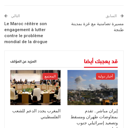
السابق
التالي
مسيرة تضامنية مع غزة بمدينة
Le Maroc réitère son
طنجة
engagement à lutter
contre le problème
mondial de la drogue
قد يعجبك أيضا
المزيد عن المؤلف
أخبار دولية
المجتمع
إيران مباشر.. تقدم
المغرب يجدد الدعم للشعب
بمفاوضات طهران ومسقط
الفلسطيني
وتصعيد إسرائيلي جنوب