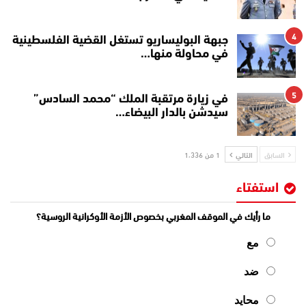
4
جبهة البوليساريو تستغل القضية الفلسطينية
في محاولة منها…
5
في زيارة مرتقبة الملك “محمد السادس”
سيدشن بالدار البيضاء…
السابق
التالي
1 من 1٬336
استفتاء
ما رأيك في الموقف المغربي بخصوص الأزمة الأوكرانية الروسية؟
مع
ضد
محايد