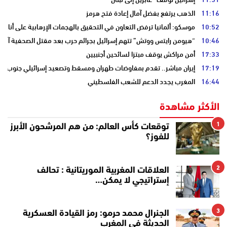
11:16
الذهب يرتفع بفضل آمال إعادة فتح هرمز
10:52
موسكو: ألمانيا ترفض التعاون في التحقيق بالهجمات الإرهابية على أنابي
10:46
“هيومن رايتس ووتش” تتهم إسرائيل بجرائم حرب بعد مقتل الصحفية آمال 
17:33
أمن مراكش يوقف مبتزا لسائحين أجنبيين
17:19
إيران مباشر.. تقدم بمفاوضات طهران ومسقط وتصعيد إسرائيلي جنوب لبن
16:44
المغرب يجدد الدعم للشعب الفلسطيني
الأكثر مشاهدة
1
توقعات كأس العالم: من هم المرشحون الأبرز
للفوز؟
2
العلاقات المغربية الموريتانية : تحالف
إستراتيجي لا يمكن…
3
الجنرال محمد حرمو: رمز القيادة العسكرية
الحديثة في المغرب