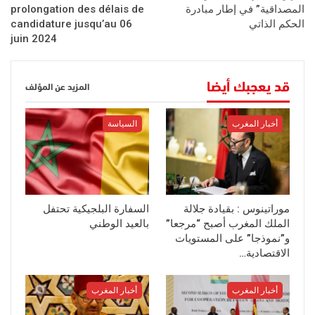
المصداقية” في إطار مبادرة
prolongation des délais de
الحكم الذاتي
candidature jusqu’au 06
juin 2024
قد يعجبك أيضا
المزيد عن المؤلف
أخبار المغرب
السياسة
موراتينوس : بقيادة جلالة
السفارة البلجيكية تحتفل
الملك المغرب أصبح “مرجعا”
بالعيد الوطني
و”نموذجا” على المستويات
الاقتصادية…
أخبار المغرب
أخبار المغرب