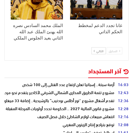
غانا تجدد الدعم لمخطط
الملك محمد السادس نصره
الحكم الذاتي
الله يهنئ الملك عبد الله
الثاني بعيد الجلوس الملكي
السابق
التالي
آخر المستجداد
16:03
أزمة سبتة.. إسبانيا تعلن ارتفاع عدد القتلى إلى 100 شخص
12:43
مشروع تتمة الطريق المداري الشمالي الشرقي لأكادير يتقدم نحو مرحلة ا
12:36
تقدم أشغال مشروع “نور أطلس بودنيب” بالرشيدية.. إضافة 33 ميغاوات إلى الشبكة الوطنية
12:28
مشروع قانون المالية 2027 .. الحكومة تحدد أولويات المرحلة المقبلة
12:16
انتعاش مبيعات لوازم الشاطئ خلال فصل الصيف
12:08
توقع بتراجع إنتاج الزيتون المغربي
11:51
إسرائيل توقف “عابرين إلى لبنان”