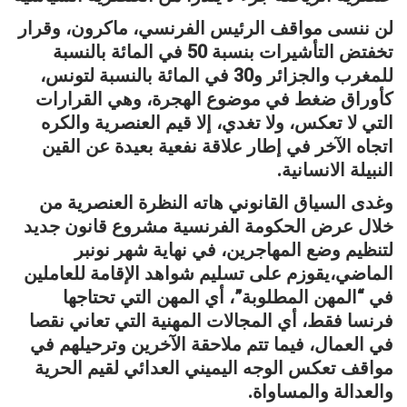
لن ننسى مواقف الرئيس الفرنسي، ماكرون، وقرار
تخفتض التأشيرات بنسبة 50 في المائة بالنسبة
للمغرب والجزائر و30 في المائة بالنسبة لتونس،
كأوراق ضغط في موضوع الهجرة، وهي القرارات
التي لا تعكس، ولا تغدي، إلا قيم العنصرية والكره
اتجاه الآخر في إطار علاقة نفعية بعيدة عن القين
النبيلة الانسانية.
وغدى السياق القانوني هاته النظرة العنصرية من
خلال عرض الحكومة الفرنسية مشروع قانون جديد
لتنظيم وضع المهاجرين، في نهاية شهر نونبر
الماضي،يقوزم على تسليم شواهد الإقامة للعاملين
في “المهن المطلوبة”، أي المهن التي تحتاجها
فرنسا فقط، أي المجالات المهنية التي تعاني نقصا
في العمال، فيما تتم ملاحقة الآخرين وترحيلهم في
مواقف تعكس الوجه اليميني العدائي لقيم الحرية
والعدالة والمساواة.