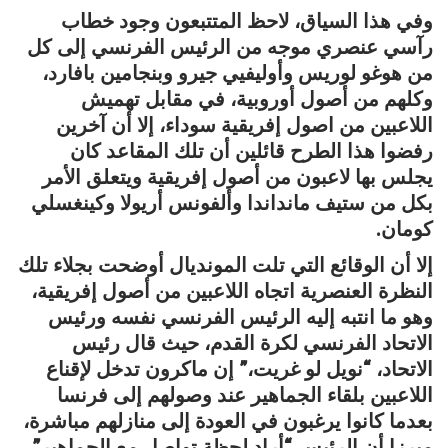
وفي هذا السياق، لاحظ المتتبعون وجود خطاب
رآسي عنصري موجه من الرئيس الفرنسي إلى كل
من هوغو لوريس وأوليفيي جيرو وبنجامين بافارد،
وكلهم من أصول أوروبية، في مقابل تهميش
اللاعبين من اصول إفريقية سوداء، إلا أن آخرين
رفضوا هذا الطرح قائلين أن تلك المقاعد كان
يجلس بها لاعبون من أصول إفريقية ويتعلق الأمر
بكل من ستيف مانداندا وألفونس أريولا وكينغسلي
كومان.
إلا أن الوقائع التي تلت المونديال أوضحت بجلاء تلك
النظرة العنصرية اتجاه اللاعبين من أصول إفريقية،
وهو ما انتبه إليه الرئيس الفرنسي نفسه ورئيس
الاتحاد الفرنسي لكرة القدم، حيث قال رئيس
الاتحاد، “نويل لو غريت،” إن ماكرون تدخل لإقناع
اللاعبين بلقاء الجماهير عند وصولهم إلى فرنسا
بعدما كانوا يرغبون في العودة إلى منازلهم مباشرة،
مبرزا أن الرئيس “أراد لحظة تواصل مع الجماهير”.