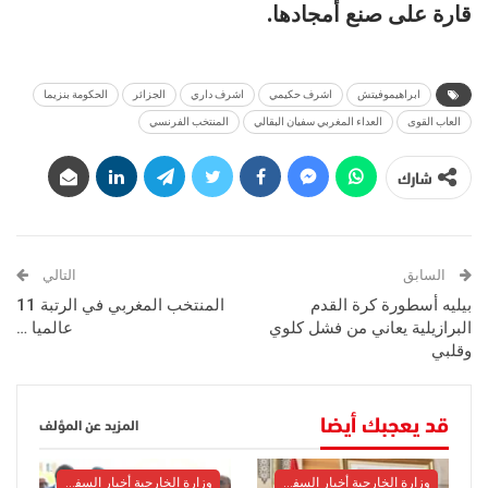
قارة على صنع أمجادها.
ابراهيموفيتش
اشرف حكيمي
اشرف داري
الجزائر
الحكومة بنزيما
العاب القوى
العداء المغربي سفيان البقالي
المنتخب الفرنسي
شارك
السابق
التالي
بيليه أسطورة كرة القدم
المنتخب المغربي في الرتبة 11
البرازيلية يعاني من فشل كلوي
عالميا …
وقلبي
قد يعجبك أيضا
المزيد عن المؤلف
وزارة الخارجية أخبار السفراء
وزارة الخارجية أخبار السفراء