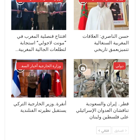
حسن الناصري: العلاقات
افتتاح قنصلية المغرب في
المغربية السنغالية
“مونت لاجولي” استجابة
تتميزبعمق تاريخي
لتطلعات الجالية المغربية…
دولي
وزارة الخارجية أخبار السفراء
قطر.. إيران والسعودية
أنقرة..وزير الخارجية التركي
تناقشان العدوان الإسرائيلي
يستقبل نظيرته الفنلندية
على فلسطين ولبنان
السابق
التالي