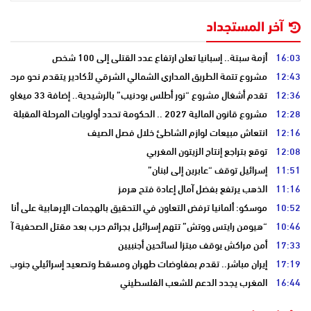
آخر المستجداد
16:03
أزمة سبتة.. إسبانيا تعلن ارتفاع عدد القتلى إلى 100 شخص
12:43
مشروع تتمة الطريق المداري الشمالي الشرقي لأكادير يتقدم نحو مرحلة ا
12:36
تقدم أشغال مشروع “نور أطلس بودنيب” بالرشيدية.. إضافة 33 ميغاوات إلى الشبكة الوطنية
12:28
مشروع قانون المالية 2027 .. الحكومة تحدد أولويات المرحلة المقبلة
12:16
انتعاش مبيعات لوازم الشاطئ خلال فصل الصيف
12:08
توقع بتراجع إنتاج الزيتون المغربي
11:51
إسرائيل توقف “عابرين إلى لبنان”
11:16
الذهب يرتفع بفضل آمال إعادة فتح هرمز
10:52
موسكو: ألمانيا ترفض التعاون في التحقيق بالهجمات الإرهابية على أنابي
10:46
“هيومن رايتس ووتش” تتهم إسرائيل بجرائم حرب بعد مقتل الصحفية آمال 
17:33
أمن مراكش يوقف مبتزا لسائحين أجنبيين
17:19
إيران مباشر.. تقدم بمفاوضات طهران ومسقط وتصعيد إسرائيلي جنوب لبن
16:44
المغرب يجدد الدعم للشعب الفلسطيني