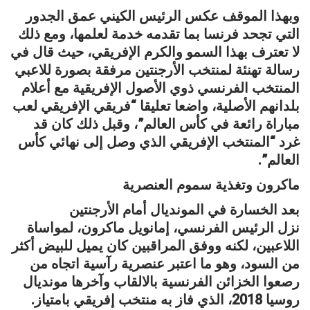
وبهذا الموقف عكس الرئيس الكيني عمق الجدور
التي تجحد فرنسا بما تقدمه خدمة لعلمها، ومع ذلك
لا تعترف بهذا السمو والكرم الإفريقي، حيث قال في
رسالة تهنئة لمنتخب الأرجنتين مرفقة بصورة للاعبي
المنتخب الفرنسي ذوي الأصول الإفريقية مع أعلام
بلدانهم الأصلية، واضعا تعليقا “فريقي الإفريقي لعب
مباراة رائعة في كأس العالم”، وقبل ذلك كان قد
غرد “المنتخب الإفريقي الذي وصل إلى نهائي كأس
العالم”.
ماكرون وتغذية سموم العنصرية
بعد الخسارة في المونديال أمام الأرجنتين
نزل الرئيس الفرنسي، إمانويل ماكرون، لمواساة
اللاعبين، لكنه ووفق المراقبين كان يميل للبيض أكثر
من السود، وهو ما اعتبر عنصرية رآسية اتجاه من
رصعوا الخزائن الفرنسية بالالقاب وآخرها مونديال
روسيا 2018، الذي فاز به منتخب إفريقي بامتياز.