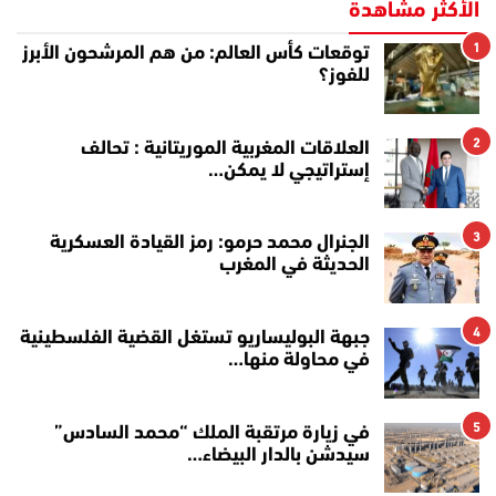
الأكثر مشاهدة
1
توقعات كأس العالم: من هم المرشحون الأبرز
للفوز؟
2
العلاقات المغربية الموريتانية : تحالف
إستراتيجي لا يمكن…
3
الجنرال محمد حرمو: رمز القيادة العسكرية
الحديثة في المغرب
4
جبهة البوليساريو تستغل القضية الفلسطينية
في محاولة منها…
5
في زيارة مرتقبة الملك “محمد السادس”
سيدشن بالدار البيضاء…