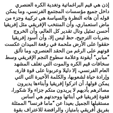
إذن هي قيم البراغماتية وتغدية الكره العنصري
داخل جميع مؤسسات المجتمع الفرنسي، وما يمكن
قوله أن هاته النظرة والسياسة هي تركيبة وجزء من
ماض استعماري، وأن المنتخب الإفريقي مثل إفريقيا
أحسن تمثيل ونال تقدير كل العالم، وأن الخروج
بضربات الترجيح، حظ ليس إلا، وأن أسود إفريقيا
حققوا على الأرض ملحمة في رقعة الميدان عكست
قوتهم على الرغم من الحقد العنصري، وما تألق
“مبابي” أيقونة وعلامة سطوع النجم الإفريقي وسط
سخافات قيم الكره والموت التي تغلف المشهد
العام الفرنسي، إلا دليلا وعربونا على قوة قارة،
وإرادة حياة لشعوبها، والكلمة الأخيرة التي التي
يمكن قولها، أن اتركوا إفريقيا وأبناءها يديرون
مصائرهم بأديهم لا يريدون منكم جزاء ولا شكورا،
فقوة إفريقيا في أبنائها ووحدتهم هي أساس
مستقبلها الجميل بعيدا عن “ماما فرنسا” الممثلة
بفريق أفريقي بامتياز، والرافضة للاعتراف بقوة