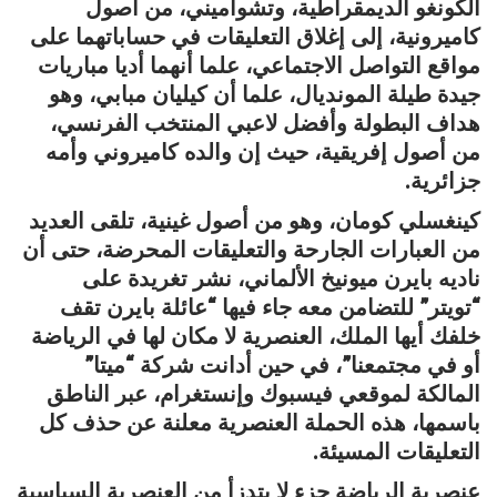
الكونغو الديمقراطية، وتشواميني، من أصول
كاميرونية، إلى إغلاق التعليقات في حساباتهما على
مواقع التواصل الاجتماعي، علما أنهما أديا مباريات
جيدة طيلة المونديال، علما أن كيليان مبابي، وهو
هداف البطولة وأفضل لاعبي المنتخب الفرنسي،
من أصول إفريقية، حيث إن والده كاميروني وأمه
جزائرية.
كينغسلي كومان، وهو من أصول غينية، تلقى العديد
من العبارات الجارحة والتعليقات المحرضة، حتى أن
ناديه بايرن ميونيخ الألماني، نشر تغريدة على
“تويتر” للتضامن معه جاء فيها “عائلة بايرن تقف
خلفك أيها الملك، العنصرية لا مكان لها في الرياضة
أو في مجتمعنا”، في حين أدانت شركة “ميتا”
المالكة لموقعي فيسبوك وإنستغرام، عبر الناطق
باسمها، هذه الحملة العنصرية معلنة عن حذف كل
التعليقات المسيئة.
عنصرية الرياضة جزء لا يتدزأ من العنصرية السياسية