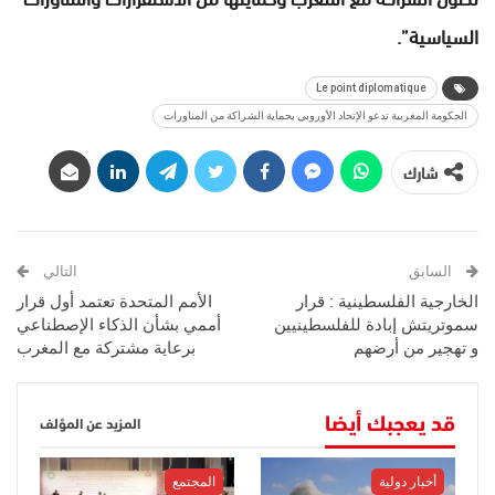
السياسية”.
Le point diplomatique
الحكومة المغربية تدعو الإتحاد الأوروبي بحماية الشراكة من المناورات
شارك
السابق
التالي
الخارجية الفلسطينية : قرار
الأمم المتحدة تعتمد أول قرار
سموتريتش إبادة للفلسطينيين
أممي بشأن الذكاء الإصطناعي
و تهجير من أرضهم
برعاية مشتركة مع المغرب
قد يعجبك أيضا
المزيد عن المؤلف
أخبار دولية
المجتمع