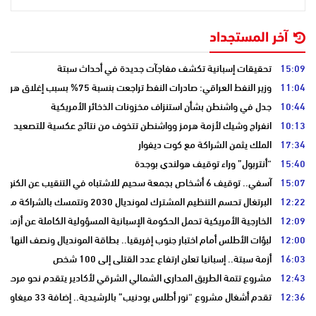
آخر المستجداد
15:09
تحقيقات إسبانية تكشف مفاجآت جديدة في أحداث سبتة
11:04
وزير النفط العراقي: صادرات النفط تراجعت بنسبة 75% بسبب إغلاق هرمز
10:44
جدل في واشنطن بشأن استنزاف مخزونات الذخائر الأمريكية
10:13
انفراج وشيك لأزمة هرمز وواشنطن تتخوف من نتائج عكسية للتصعيد
17:34
الملك يثمن الشراكة مع كوت ديفوار
15:40
“أنتربول” وراء توقيف هولندي بوجدة
15:07
آسفي.. توقيف 6 أشخاص بجمعة سحيم للاشتباه في التنقيب عن الكنوز .
12:22
البرتغال تحسم التنظيم المشترك لمونديال 2030 وتتمسك بالشراكة مع المغرب وإسبانيا
12:09
الخارجية الأمريكية تحمل الحكومة الإسبانية المسؤولية الكاملة عن أزمة س
12:00
لبؤات الأطلس أمام اختبار جنوب إفريقيا.. بطاقة المونديال ونصف النهائي
16:03
أزمة سبتة.. إسبانيا تعلن ارتفاع عدد القتلى إلى 100 شخص
12:43
مشروع تتمة الطريق المداري الشمالي الشرقي لأكادير يتقدم نحو مرحلة ا
12:36
تقدم أشغال مشروع “نور أطلس بودنيب” بالرشيدية.. إضافة 33 ميغاوات إلى الشبكة الوطنية