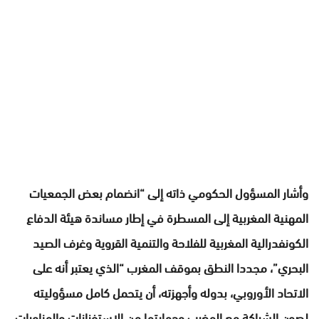
وأشار المسؤول الحكومي ذاته إلى “انضمام بعض الجمعيات
المهنية المغربية إلى المسطرة في إطار مساندة هيئة الدفاع
الكونفدرالية المغربية للفلاحة والتنمية القروية وغرف الصيد
البحري”، مجددا النطق بموقف المغرب “الذي يعتبر أنه على
الاتحاد الأوروبي، بدوله وأجهزته، أن يتحمل كامل مسؤوليته
لصون الشراكة مع المغرب وحمايتها من الاستفزازات والمناورات