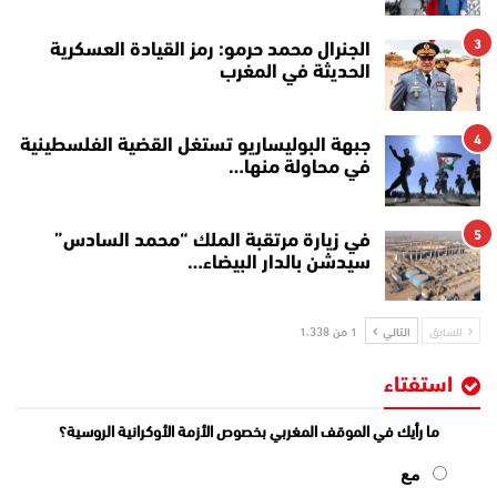
3
الجنرال محمد حرمو: رمز القيادة العسكرية
الحديثة في المغرب
4
جبهة البوليساريو تستغل القضية الفلسطينية
في محاولة منها…
5
في زيارة مرتقبة الملك “محمد السادس”
سيدشن بالدار البيضاء…
السابق
التالي
1 من 1٬338
استفتاء
ما رأيك في الموقف المغربي بخصوص الأزمة الأوكرانية الروسية؟
مع