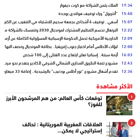
17:34
الملك يثمن الشراكة مع كوت ديفوار
15:40
“أنتربول” وراء توقيف هولندي بوجدة
15:07
آسفي.. توقيف 6 أشخاص بجمعة سحيم للاشتباه في التنقيب عن الكنوز .
12:22
البرتغال تحسم التنظيم المشترك لمونديال 2030 وتتمسك بالشراكة مع المغرب وإسبانيا
12:09
الخارجية الأمريكية تحمل الحكومة الإسبانية المسؤولية الكاملة عن أزمة س
12:00
لبؤات الأطلس أمام اختبار جنوب إفريقيا.. بطاقة المونديال ونصف النهائي
16:03
أزمة سبتة.. إسبانيا تعلن ارتفاع عدد القتلى إلى 100 شخص
12:43
مشروع تتمة الطريق المداري الشمالي الشرقي لأكادير يتقدم نحو مرحلة ا
12:36
تقدم أشغال مشروع “نور أطلس بودنيب” بالرشيدية.. إضافة 33 ميغاوات إلى الشبكة الوطنية
الأكثر مشاهدة
1
توقعات كأس العالم: من هم المرشحون الأبرز
للفوز؟
2
العلاقات المغربية الموريتانية : تحالف
إستراتيجي لا يمكن…