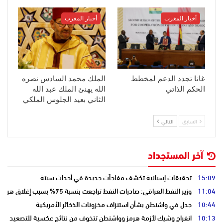
أخبار المغرب
أخبار المغرب
غانا تجدد الدعم لمخطط
الملك محمد السادس نصره
الحكم الذاتي
الله يهنئ الملك عبد الله
الثاني بعيد الجلوس الملكي
السابق
التالي
آخر المستجداد
15:09
تحقيقات إسبانية تكشف مفاجآت جديدة في أحداث سبتة
11:04
وزير النفط العراقي: صادرات النفط تراجعت بنسبة 75% بسبب إغلاق هرمز
10:44
جدل في واشنطن بشأن استنزاف مخزونات الذخائر الأمريكية
10:13
انفراج وشيك لأزمة هرمز وواشنطن تتخوف من نتائج عكسية للتصعيد