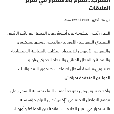
المغرب…ملتزم بالاستمرار في تعزيز
العلاقات
في
14 - أكتوبر - 2023 | 12:18 مساءً
التقى رئيس الحكومة عزيز أخنوش،يوم الجمعة،مع نائب الرئيس
التنفيذي للمفوضية الأوروبية،فالديس دومبروفسكيس،
والمفوض الأوروبي للاقتصاد المكلف بالسياسة الاقتصادية
والنقدية وبالمجال الجبائي والاتحاد الجمركي،باولو
جنتيلوني،مناسبة أشغال اجتماعات صندوق النقد والبنك
الدوليين المنعقدة بمراكش،
وأكد جنتيلوني،في تغريدة أعقبت اللقاء بحسابه الرسمي على
موقع التواصل الاجتماعي “إكس”،على التزام مؤسسته
بالاستمرار في تعزيز العلاقات القائمة بين المملكة وأوروبا،