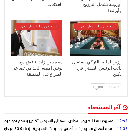
أوروبية تشمل النرويج
العلاقات
وأيرلندا
أنشطة رؤساء الدول العربية والأوربية
أنشطة رؤساء الدول العربية والأوربية
وزير المالية التركي يستقبل
محمد بن زايد يناقش مع
نائب الرئيس الصيني في
بوتين أهمية الحد من تصاعد
بكين
الصراع في المنطقة
السابق
التالي
آخر المستجداد
12:43
مشروع تتمة الطريق المداري الشمالي الشرقي لأكادير يتقدم نحو مرحلة ا
12:36
تقدم أشغال مشروع “نور أطلس بودنيب” بالرشيدية.. إضافة 33 ميغاوات إلى الشبكة الوطنية