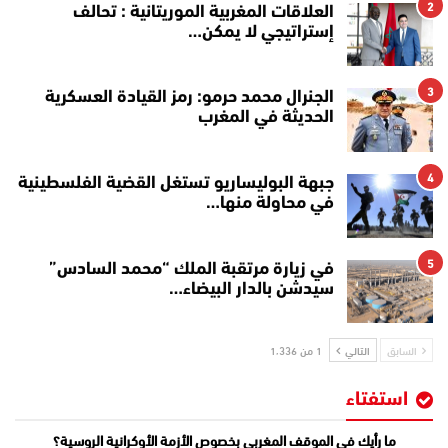
2
العلاقات المغربية الموريتانية : تحالف
إستراتيجي لا يمكن…
3
الجنرال محمد حرمو: رمز القيادة العسكرية
الحديثة في المغرب
4
جبهة البوليساريو تستغل القضية الفلسطينية
في محاولة منها…
5
في زيارة مرتقبة الملك “محمد السادس”
سيدشن بالدار البيضاء…
السابق
التالي
1 من 1٬336
استفتاء
ما رأيك في الموقف المغربي بخصوص الأزمة الأوكرانية الروسية؟