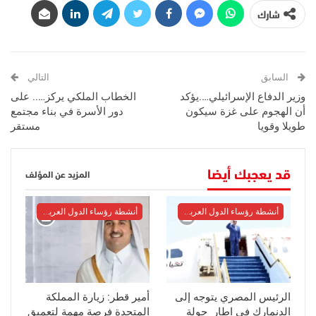
شارك
السابق
التالي
وزير الدفاع الإسرائيلي….يؤكد
الخطاب الملكي يركز….. على
أن الهجوم على غزة سيكون
دور الأسرة في بناء مجتمع
طويلا وقويا
مستقر
قد يعجبك أيضا
المزيد عن المؤلف
أنشطة رؤساء الدول العربية والأوربية
أنشطة رؤساء الدول العربية والأوربية
الرئيس المصري يتوجه إلى
أمير قطر: زيارة المملكة
الدنمارك في اطار جولة
المتحدة فرصة مهمة لتعميق