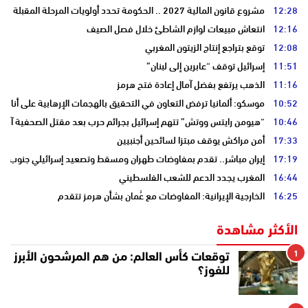
12:28
مشروع قانون المالية 2027 .. الحكومة تحدد أولويات المرحلة المقبلة
12:16
انتعاش مبيعات لوازم الشاطئ خلال فصل الصيف
12:08
توقع بتراجع إنتاج الزيتون المغربي
11:51
إسرائيل توقف “عابرين إلى لبنان”
11:16
الذهب يرتفع بفضل آمال إعادة فتح هرمز
10:52
موسكو: ألمانيا ترفض التعاون في التحقيق بالهجمات الإرهابية على أنابي
10:46
“هيومن رايتس ووتش” تتهم إسرائيل بجرائم حرب بعد مقتل الصحفية آمال 
17:33
أمن مراكش يوقف مبتزا لسائحين أجنبيين
17:19
إيران مباشر.. تقدم بمفاوضات طهران ومسقط وتصعيد إسرائيلي جنوب لبن
16:44
المغرب يجدد الدعم للشعب الفلسطيني
16:25
الخارجية الإيرانية: المفاوضات مع عُمان بشأن هرمز تتقدم
الأكثر مشاهدة
1
توقعات كأس العالم: من هم المرشحون الأبرز
للفوز؟