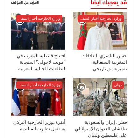
قد يعجبك أيضا
المزيد عن المؤلف
وزارة الخارجية أخبار السفراء
وزارة الخارجية أخبار السفراء
حسن الناصري: العلاقات
افتتاح قنصلية المغرب في
المغربية السنغالية
“مونت لاجولي” استجابة
تتميزبعمق تاريخي
لتطلعات الجالية المغربية…
دولي
وزارة الخارجية أخبار السفراء
قطر.. إيران والسعودية
أنقرة..وزير الخارجية التركي
تناقشان العدوان الإسرائيلي
يستقبل نظيرته الفنلندية
على فلسطين ولبنان