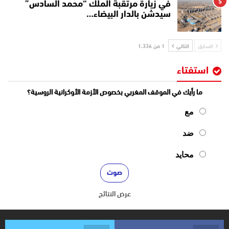
5
في زيارة مرتقبة الملك “محمد السادس”
سيدشن بالدار البيضاء…
السابق
التالي
1 من 1٬336
استفتاء
ما رأيك في الموقف المغربي بخصوص الأزمة الأوكرانية الروسية؟
مع
ضد
محايد
عرض النتائج