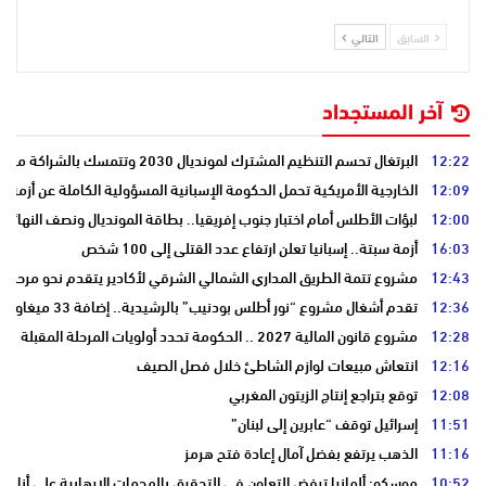
السابق
التالي
آخر المستجداد
12:22
البرتغال تحسم التنظيم المشترك لمونديال 2030 وتتمسك بالشراكة مع المغرب وإسبانيا
12:09
الخارجية الأمريكية تحمل الحكومة الإسبانية المسؤولية الكاملة عن أزمة س
12:00
لبؤات الأطلس أمام اختبار جنوب إفريقيا.. بطاقة المونديال ونصف النهائي
16:03
أزمة سبتة.. إسبانيا تعلن ارتفاع عدد القتلى إلى 100 شخص
12:43
مشروع تتمة الطريق المداري الشمالي الشرقي لأكادير يتقدم نحو مرحلة ا
12:36
تقدم أشغال مشروع “نور أطلس بودنيب” بالرشيدية.. إضافة 33 ميغاوات إلى الشبكة الوطنية
12:28
مشروع قانون المالية 2027 .. الحكومة تحدد أولويات المرحلة المقبلة
12:16
انتعاش مبيعات لوازم الشاطئ خلال فصل الصيف
12:08
توقع بتراجع إنتاج الزيتون المغربي
11:51
إسرائيل توقف “عابرين إلى لبنان”
11:16
الذهب يرتفع بفضل آمال إعادة فتح هرمز
10:52
موسكو: ألمانيا ترفض التعاون في التحقيق بالهجمات الإرهابية على أنابي