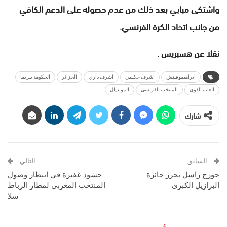
واشتكى مبابي بعد ذلك من عدم حصوله على الدعم الكافي
من جانب اتحاد الكرة الفرنسي.
نقلا عن هسبريس .
ابراهيموفيتش
اشرف حكيمي
اشرف داري
الجزائر
الحكومة بنزيما
العاب القوى
المنتخب الفرنسي
المونديال
شارك
السابق
التالي
جورج راسل يحرز جائزة
حشود غفيرة في انتظار وصول
البرازيل الكبرى
المنتخب المغربي لمطار الرباط
سلا