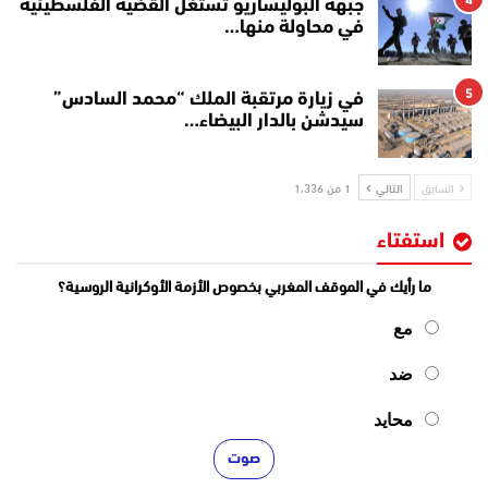
جبهة البوليساريو تستغل القضية الفلسطينية
في محاولة منها…
5
في زيارة مرتقبة الملك “محمد السادس”
سيدشن بالدار البيضاء…
السابق
التالي
1 من 1٬336
استفتاء
ما رأيك في الموقف المغربي بخصوص الأزمة الأوكرانية الروسية؟
مع
ضد
محايد