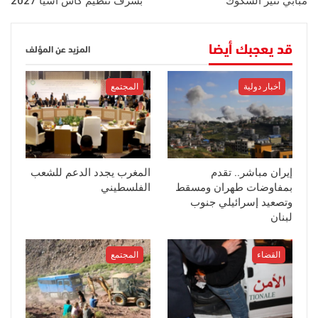
مبابي تثير الشكوك
بشرف تنظيم كأس آسيا 2027
قد يعجبك أيضا
المزيد عن المؤلف
أخبار دولية
المجتمع
إيران مباشر.. تقدم
المغرب يجدد الدعم للشعب
بمفاوضات طهران ومسقط
الفلسطيني
وتصعيد إسرائيلي جنوب
لبنان
القضاء
المجتمع