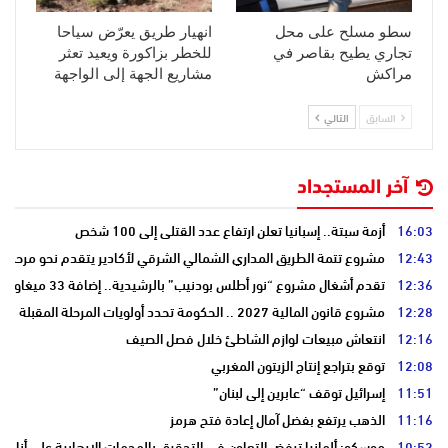
سطو مسلح على محل
انهيار طريق يعرّض سياحا
تجاري يطيح بقاصر في
للخطر بزاكورة ويعيد تعثر
مراكش
مشاريع الجهة إلى الواجهة
السابق
التالي
آخر المستجداد
16:03
أزمة سبتة.. إسبانيا تعلن ارتفاع عدد القتلى إلى 100 شخص
12:43
مشروع تتمة الطريق المداري الشمالي الشرقي لأكادير يتقدم نحو مرحلة ا
12:36
تقدم أشغال مشروع “نور أطلس بودنيب” بالرشيدية.. إضافة 33 ميغاوات إلى الشبكة الوطنية
12:28
مشروع قانون المالية 2027 .. الحكومة تحدد أولويات المرحلة المقبلة
12:16
انتعاش مبيعات لوازم الشاطئ خلال فصل الصيف
12:08
توقع بتراجع إنتاج الزيتون المغربي
11:51
إسرائيل توقف “عابرين إلى لبنان”
11:16
الذهب يرتفع بفضل آمال إعادة فتح هرمز
10:52
موسكو: ألمانيا ترفض التعاون في التحقيق بالهجمات الإرهابية على أنابي