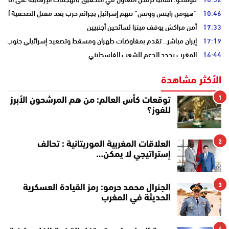
10:46
“هيومن رايتس ووتش” تتهم إسرائيل بجرائم حرب بعد مقتل الصحفية آمال 
17:33
أمن مراكش يوقف مبتزا لسائحين أجنبيين
17:19
إيران مباشر.. تقدم بمفاوضات طهران ومسقط وتصعيد إسرائيلي جنوب لبن
16:44
المغرب يجدد الدعم للشعب الفلسطيني
الأكثر مشاهدة
1
توقعات كأس العالم: من هم المرشحون الأبرز
للفوز؟
2
العلاقات المغربية الموريتانية : تحالف
إستراتيجي لا يمكن…
3
الجنرال محمد حرمو: رمز القيادة العسكرية
الحديثة في المغرب
4