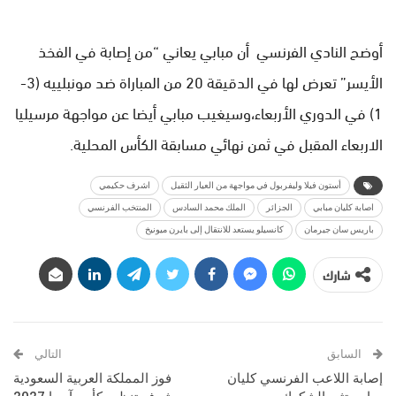
أوضح النادي الفرنسي أن مبابي يعاني “من إصابة في الفخذ
الأيسر” تعرض لها في الدقيقة 20 من المباراة ضد مونبلييه (3-
1) في الدوري الأربعاء،وسيغيب مبابي أيضا عن مواجهة مرسيليا
الاربعاء المقبل في ثمن نهائي مسابقة الكأس المحلية.
أستون فيلا وليفربول في مواجهة من العيار الثقيل
اشرف حكيمي
اصابة كليان مبابي
الجزائر
الملك محمد السادس
المنتخب الفرنسي
باريس سان جيرمان
كانسيلو يستعد للانتقال إلى بايرن ميونيخ
شارك
السابق
التالي
إصابة اللاعب الفرنسي كليان
فوز المملكة العربية السعودية