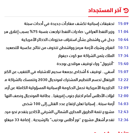
آخر المستجداد
15:09
تحقيقات إسبانية تكشف مفاجآت جديدة في أحداث سبتة
11:04
وزير النفط العراقي: صادرات النفط تراجعت بنسبة 75% بسبب إغلاق هرمز
10:44
جدل في واشنطن بشأن استنزاف مخزونات الذخائر الأمريكية
10:13
انفراج وشيك لأزمة هرمز وواشنطن تتخوف من نتائج عكسية للتصعيد
17:34
الملك يثمن الشراكة مع كوت ديفوار
15:40
“أنتربول” وراء توقيف هولندي بوجدة
15:07
آسفي.. توقيف 6 أشخاص بجمعة سحيم للاشتباه في التنقيب عن الكنوز .
12:22
البرتغال تحسم التنظيم المشترك لمونديال 2030 وتتمسك بالشراكة مع المغرب وإسبانيا
12:09
الخارجية الأمريكية تحمل الحكومة الإسبانية المسؤولية الكاملة عن أزمة س
12:00
لبؤات الأطلس أمام اختبار جنوب إفريقيا.. بطاقة المونديال ونصف النهائي
16:03
أزمة سبتة.. إسبانيا تعلن ارتفاع عدد القتلى إلى 100 شخص
12:43
مشروع تتمة الطريق المداري الشمالي الشرقي لأكادير يتقدم نحو مرحلة ا
12:36
تقدم أشغال مشروع “نور أطلس بودنيب” بالرشيدية.. إضافة 33 ميغاوات إلى الشبكة الوطنية