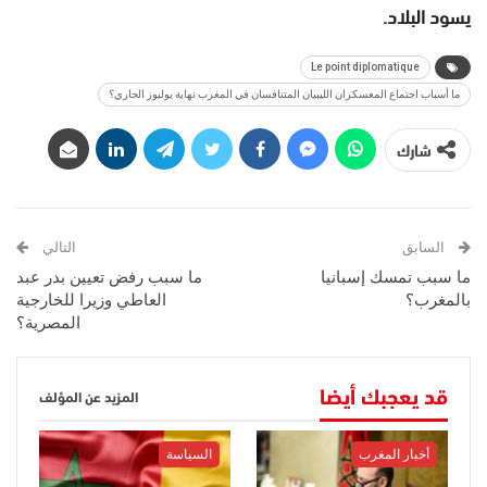
يسود البلاد.
Le point diplomatique
ما أسباب اجتماع المعسكران الليبيان المتنافسان في المغرب نهاية يوليوز الجاري؟
شارك
السابق
التالي
ما سبب تمسك إسبانيا
ما سبب رفض تعيين بدر عبد
بالمغرب؟
العاطي وزيرا للخارجية
المصرية؟
قد يعجبك أيضا
المزيد عن المؤلف
أخبار المغرب
السياسة