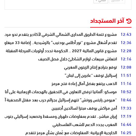
آخر المستجداد
12:43
مشروع تتمة الطريق المداري الشمالي الشرقي لأكادير يتقدم نحو مرحلة ا
12:36
تقدم أشغال مشروع “نور أطلس بودنيب” بالرشيدية.. إضافة 33 ميغاوات إلى الشبكة الوطنية
12:28
مشروع قانون المالية 2027 .. الحكومة تحدد أولويات المرحلة المقبلة
12:16
انتعاش مبيعات لوازم الشاطئ خلال فصل الصيف
12:08
توقع بتراجع إنتاج الزيتون المغربي
11:51
إسرائيل توقف “عابرين إلى لبنان”
11:16
الذهب يرتفع بفضل آمال إعادة فتح هرمز
10:52
موسكو: ألمانيا ترفض التعاون في التحقيق بالهجمات الإرهابية على أنابي
10:46
“هيومن رايتس ووتش” تتهم إسرائيل بجرائم حرب بعد مقتل الصحفية آمال 
17:33
أمن مراكش يوقف مبتزا لسائحين أجنبيين
17:19
إيران مباشر.. تقدم بمفاوضات طهران ومسقط وتصعيد إسرائيلي جنوب لبن
16:44
المغرب يجدد الدعم للشعب الفلسطيني
16:25
الخارجية الإيرانية: المفاوضات مع عُمان بشأن هرمز تتقدم