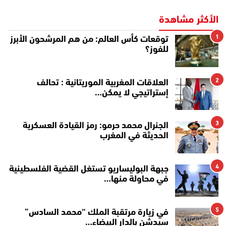
الأكثر مشاهدة
1
توقعات كأس العالم: من هم المرشحون الأبرز
للفوز؟
2
العلاقات المغربية الموريتانية : تحالف
إستراتيجي لا يمكن…
3
الجنرال محمد حرمو: رمز القيادة العسكرية
الحديثة في المغرب
4
جبهة البوليساريو تستغل القضية الفلسطينية
في محاولة منها…
5
في زيارة مرتقبة الملك “محمد السادس”
سيدشن بالدار البيضاء…