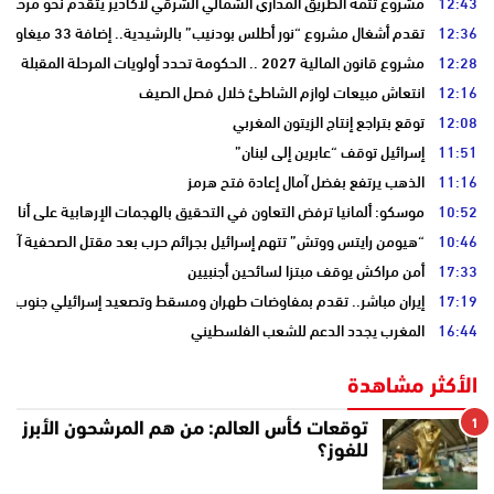
12:43
مشروع تتمة الطريق المداري الشمالي الشرقي لأكادير يتقدم نحو مرحلة ا
12:36
تقدم أشغال مشروع “نور أطلس بودنيب” بالرشيدية.. إضافة 33 ميغاوات إلى الشبكة الوطنية
12:28
مشروع قانون المالية 2027 .. الحكومة تحدد أولويات المرحلة المقبلة
12:16
انتعاش مبيعات لوازم الشاطئ خلال فصل الصيف
12:08
توقع بتراجع إنتاج الزيتون المغربي
11:51
إسرائيل توقف “عابرين إلى لبنان”
11:16
الذهب يرتفع بفضل آمال إعادة فتح هرمز
10:52
موسكو: ألمانيا ترفض التعاون في التحقيق بالهجمات الإرهابية على أنابي
10:46
“هيومن رايتس ووتش” تتهم إسرائيل بجرائم حرب بعد مقتل الصحفية آمال 
17:33
أمن مراكش يوقف مبتزا لسائحين أجنبيين
17:19
إيران مباشر.. تقدم بمفاوضات طهران ومسقط وتصعيد إسرائيلي جنوب لبن
16:44
المغرب يجدد الدعم للشعب الفلسطيني
الأكثر مشاهدة
1
توقعات كأس العالم: من هم المرشحون الأبرز
للفوز؟