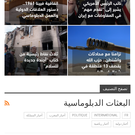
نائب الرئيس الأمريكي
اتفاقية فيينا 1961..
يشير إلى “تقدم مهم”
دستور العلاقات الدولية
في المفاوضات مع إيران
والعمل الدبلوماسي
تزامنا مع محادثات
ثلاث نقاط رئيسية من
واشنطن.. حزب الله
كتاب “أجندة جديدة
يقصف 13 منطقة في
للسلام”
شمال إسرائيل
تصفح التصنيف
البعثات الدبلوماسية
FR
INTERNATIONAL
POLITIQUE
أخبار المغرب
أخبار المملكة
أخبار دولية
أخبار رياضية