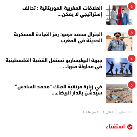
2
العلاقات المغربية الموريتانية : تحالف
إستراتيجي لا يمكن…
3
الجنرال محمد حرمو: رمز القيادة العسكرية
الحديثة في المغرب
4
جبهة البوليساريو تستغل القضية الفلسطينية
في محاولة منها…
5
في زيارة مرتقبة الملك “محمد السادس”
سيدشن بالدار البيضاء…
السابق
التالي
1 من 1٬336
استفتاء