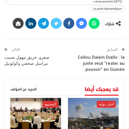
«mouvement LGBTQ»
Le point diplomatique
شارك
السابق
التالي
Cellou Dalein Diallo : la
صفرو..حريق مهول يصيب
junte veut “rester au
مراسل صحفي وكولونيل
pouvoir” en Guinée
قد يعجبك أيضا
المزيد عن المؤلف
أخبار دولية
المجتمع