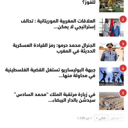
للفوز؟
2
العلاقات المغربية الموريتانية : تحالف
إستراتيجي لا يمكن…
3
الجنرال محمد حرمو: رمز القيادة العسكرية
الحديثة في المغرب
4
جبهة البوليساريو تستغل القضية الفلسطينية
في محاولة منها…
5
في زيارة مرتقبة الملك “محمد السادس”
سيدشن بالدار البيضاء…
السابق
التالي
1 من 1٬338