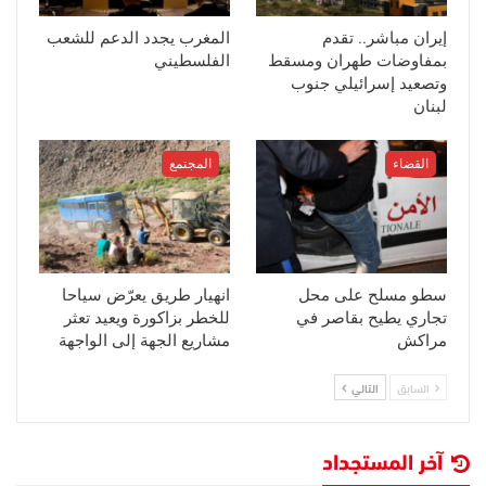
إيران مباشر.. تقدم
المغرب يجدد الدعم للشعب
بمفاوضات طهران ومسقط
الفلسطيني
وتصعيد إسرائيلي جنوب
لبنان
القضاء
المجتمع
سطو مسلح على محل
انهيار طريق يعرّض سياحا
تجاري يطيح بقاصر في
للخطر بزاكورة ويعيد تعثر
مراكش
مشاريع الجهة إلى الواجهة
السابق
التالي
آخر المستجداد