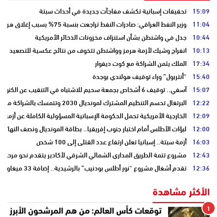
15:09
تحقيقات إسبانية تكشف مفاجآت جديدة في أحداث سبتة
11:04
وزير النفط العراقي: صادرات النفط تراجعت بنسبة 75% بسبب إغلاق هرمز
10:44
جدل في واشنطن بشأن استنزاف مخزونات الذخائر الأمريكية
10:13
انفراج وشيك لأزمة هرمز وواشنطن تتخوف من نتائج عكسية للتصعيد
17:34
الملك يثمن الشراكة مع كوت ديفوار
15:40
“أنتربول” وراء توقيف هولندي بوجدة
15:07
آسفي.. توقيف 6 أشخاص بجمعة سحيم للاشتباه في التنقيب عن الكنوز .
12:22
البرتغال تحسم التنظيم المشترك لمونديال 2030 وتتمسك بالشراكة مع المغرب وإسبانيا
12:09
الخارجية الأمريكية تحمل الحكومة الإسبانية المسؤولية الكاملة عن أزمة س
12:00
لبؤات الأطلس أمام اختبار جنوب إفريقيا.. بطاقة المونديال ونصف النهائي
16:03
أزمة سبتة.. إسبانيا تعلن ارتفاع عدد القتلى إلى 100 شخص
12:43
مشروع تتمة الطريق المداري الشمالي الشرقي لأكادير يتقدم نحو مرحلة ا
12:36
تقدم أشغال مشروع “نور أطلس بودنيب” بالرشيدية.. إضافة 33 ميغاوات إلى الشبكة الوطنية
الأكثر مشاهدة
1
توقعات كأس العالم: من هم المرشحون الأبرز