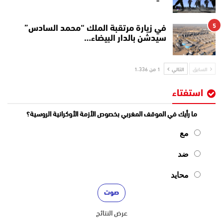
5
في زيارة مرتقبة الملك “محمد السادس”
سيدشن بالدار البيضاء…
السابق
التالي
1 من 1٬336
استفتاء
ما رأيك في الموقف المغربي بخصوص الأزمة الأوكرانية الروسية؟
مع
ضد
محايد
عرض النتائج