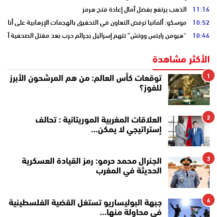
11:16
الذهب يرتفع بفضل آمال إعادة فتح هرمز
10:52
موسكو: ألمانيا ترفض التعاون في التحقيق بالهجمات الإرهابية على أنابي
10:46
“هيومن رايتس ووتش” تتهم إسرائيل بجرائم حرب بعد مقتل الصحفية آمال 
الأكثر مشاهدة
1
توقعات كأس العالم: من هم المرشحون الأبرز
للفوز؟
2
العلاقات المغربية الموريتانية : تحالف
إستراتيجي لا يمكن…
3
الجنرال محمد حرمو: رمز القيادة العسكرية
الحديثة في المغرب
4
جبهة البوليساريو تستغل القضية الفلسطينية
في محاولة منها…