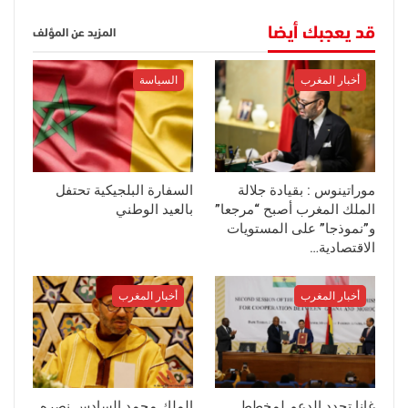
قد يعجبك أيضا
المزيد عن المؤلف
أخبار المغرب
السياسة
موراتينوس : بقيادة جلالة
السفارة البلجيكية تحتفل
الملك المغرب أصبح “مرجعا”
بالعيد الوطني
و”نموذجا” على المستويات
الاقتصادية…
أخبار المغرب
أخبار المغرب
غانا تجدد الدعم لمخطط
الملك محمد السادس نصره