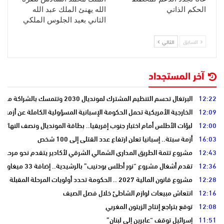
الحكم الذاتي
الله يهنئ الملك عبد الله
الثاني بعيد الجلوس الملكي
السابق
التالي
آخر المستجداد
12:22
البرتغال تحسم التنظيم المشترك لمونديال 2030 وتتمسك بالشراكة مع المغرب وإسبانيا
12:09
الخارجية الأمريكية تحمل الحكومة الإسبانية المسؤولية الكاملة عن أزمة س
12:00
لبؤات الأطلس أمام اختبار جنوب إفريقيا.. بطاقة المونديال ونصف النهائي
16:03
أزمة سبتة.. إسبانيا تعلن ارتفاع عدد القتلى إلى 100 شخص
12:43
مشروع تتمة الطريق المداري الشمالي الشرقي لأكادير يتقدم نحو مرحلة ا
12:36
تقدم أشغال مشروع “نور أطلس بودنيب” بالرشيدية.. إضافة 33 ميغاوات إلى الشبكة الوطنية
12:28
مشروع قانون المالية 2027 .. الحكومة تحدد أولويات المرحلة المقبلة
12:16
انتعاش مبيعات لوازم الشاطئ خلال فصل الصيف
12:08
توقع بتراجع إنتاج الزيتون المغربي
11:51
إسرائيل توقف “عابرين إلى لبنان”