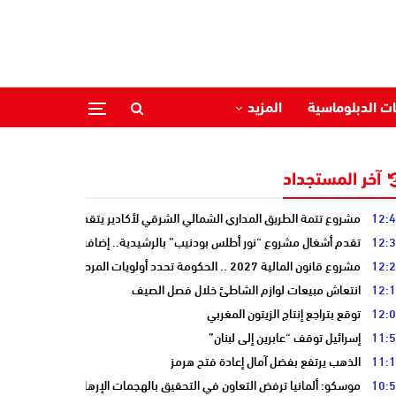
ات الدبلوماسية
المزيد
آخر المستجداد
12:
مشروع تتمة الطريق المداري الشمالي الشرقي لأكادير يتقدم نحو مرحلة الدرا
12:
تقدم أشغال مشروع “نور أطلس بودنيب” بالرشيدية.. إضافة 33 ميغاوات إلى الشبكة الوطنية
12:
مشروع قانون المالية 2027 .. الحكومة تحدد أولويات المرحلة المقبلة
12:
انتعاش مبيعات لوازم الشاطئ خلال فصل الصيف
12:
توقع بتراجع إنتاج الزيتون المغربي
11:
إسرائيل توقف “عابرين إلى لبنان”
11:
الذهب يرتفع بفضل آمال إعادة فتح هرمز
10:
موسكو: ألمانيا ترفض التعاون في التحقيق بالهجمات الإرهابية على أنابيب “ا