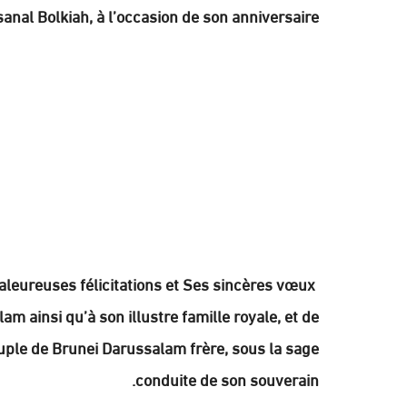
nal Bolkiah, à l’occasion de son anniversaire.
leureuses félicitations et Ses sincères vœux
m ainsi qu’à son illustre famille royale, et de
uple de Brunei Darussalam frère, sous la sage
conduite de son souverain.