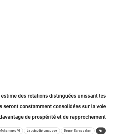
 estime des relations distinguées unissant les
s seront constamment consolidées sur la voie
davantage de prospérité et de rapprochement.
i Mohammed VI
Le point diplomatique
Brunei Darussalam