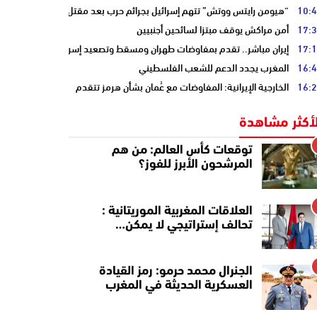
10:
“هيومن رايتس ووتش” تتهم إسرائيل بجرائم حرب بعد مقتل الصحفية آمال خلي
17:
أمن مراكش يوقف مبتزا لسائحين أجنبيين
17:
إيران مباشر.. تقدم بمفاوضات طهران ومسقط وتصعيد إسرائيلي جنوب لبنان
16:
المغرب يجدد الدعم للشعب الفلسطيني
16:
الخارجية الإيرانية: المفاوضات مع عُمان بشأن هرمز تتقدم
لأكثر مشاهدة
توقعات كأس العالم: من هم
المرشحون الأبرز للفوز؟
العلاقات المغربية الموريتانية :
تحالف إستراتيجي لا يمكن…
الجنرال محمد حرمو: رمز القيادة
العسكرية الحديثة في المغرب