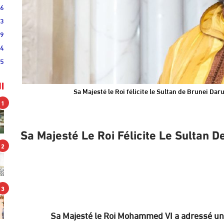
46
33
19
44
25
ا
Sa Majesté le Roi félicite le Sultan de Brunei Da
1
Sa Majesté Le Roi Félicite Le Sultan 
2
3
Sa Majesté le Roi Mohammed VI a adressé un 