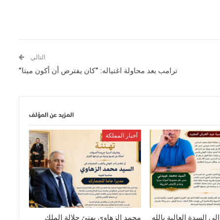
التالي
ترامب بعد محاولة اغتياله: “كان يفترض أن أكون ميتا”
المزيد عن المؤلف
أخبار المملكة
لى السدة العالية بالله
محمد الزهاوي يهنئ جلالة الملك