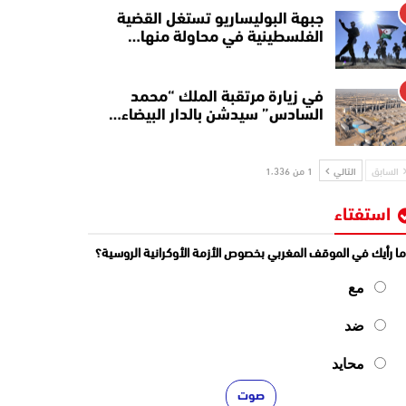
جبهة البوليساريو تستغل القضية
الفلسطينية في محاولة منها…
في زيارة مرتقبة الملك “محمد
السادس” سيدشن بالدار البيضاء…
السابق
التالي
1 من 1٬336
استفتاء
ا رأيك في الموقف المغربي بخصوص الأزمة الأوكرانية الروسية؟
مع
ضد
محايد