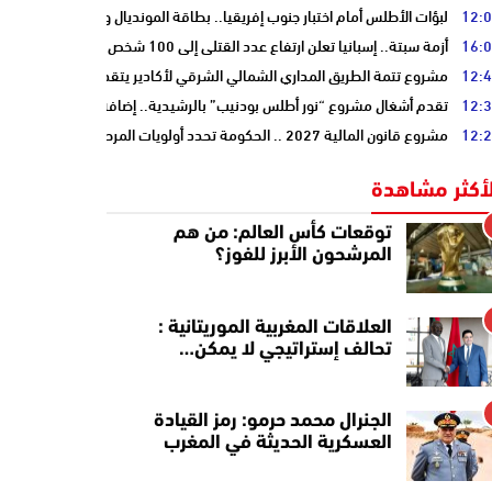
12:
لبؤات الأطلس أمام اختبار جنوب إفريقيا.. بطاقة المونديال ونصف النهائي على
16:
أزمة سبتة.. إسبانيا تعلن ارتفاع عدد القتلى إلى 100 شخص
12:
مشروع تتمة الطريق المداري الشمالي الشرقي لأكادير يتقدم نحو مرحلة الدرا
12:
تقدم أشغال مشروع “نور أطلس بودنيب” بالرشيدية.. إضافة 33 ميغاوات إلى الشبكة الوطنية
12:
مشروع قانون المالية 2027 .. الحكومة تحدد أولويات المرحلة المقبلة
لأكثر مشاهدة
توقعات كأس العالم: من هم
المرشحون الأبرز للفوز؟
العلاقات المغربية الموريتانية :
تحالف إستراتيجي لا يمكن…
الجنرال محمد حرمو: رمز القيادة
العسكرية الحديثة في المغرب