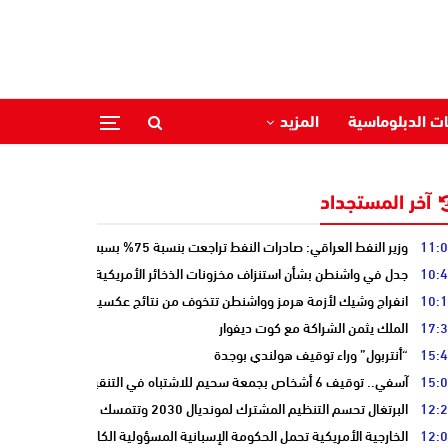
ات الدبلوماسية
المزيد
آخر المستجداد
11:
وزير النفط العراقي: صادرات النفط تراجعت بنسبة 75% بسبب إغلاق هرمز
10:
جدل في واشنطن بشأن استنزاف مخزونات الذخائر الأمريكية
10:
انفراج وشيك لأزمة هرمز وواشنطن تتخوف من نتائج عكسية للتصعيد
17:
الملك يثمن الشراكة مع كوت ديفوار
15:
“أنتربول” وراء توقيف هولندي بوجدة
15:
آسفي.. توقيف 6 أشخاص بجمعة سحيم للاشتباه في التنقيب عن الكنوز .
12:
البرتغال تحسم التنظيم المشترك لمونديال 2030 وتتمسك بالشراكة مع المغرب وإسبانيا
12:
الخارجية الأمريكية تحمل الحكومة الإسبانية المسؤولية الكاملة عن أزمة سبتة