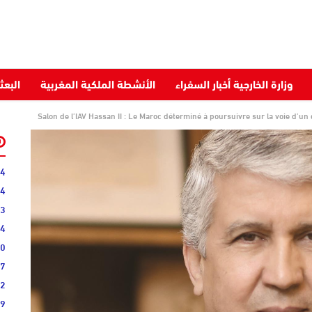
وزارة الخارجية أخبار السفراء
الأنشطة الملكية المغربية
البعث
Salon de l’IAV Hassan II : Le Maroc déterminé à poursuivre sur la voie d’un
04
44
13
34
40
07
22
09