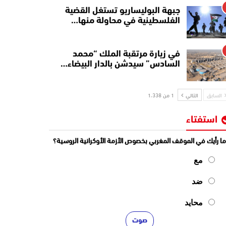
جبهة البوليساريو تستغل القضية
الفلسطينية في محاولة منها…
في زيارة مرتقبة الملك “محمد
السادس” سيدشن بالدار البيضاء…
السابق
التالي
1 من 1٬338
استفتاء
ا رأيك في الموقف المغربي بخصوص الأزمة الأوكرانية الروسية؟
مع
ضد
محايد