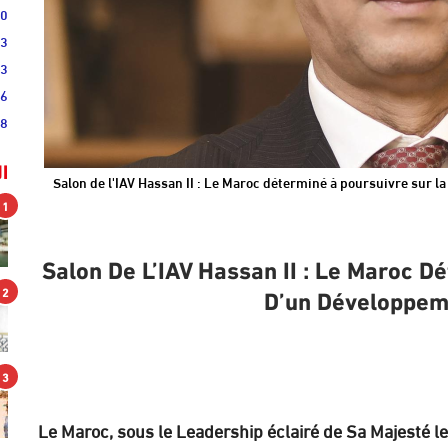
00
03
43
36
28
ا
Salon de l'IAV Hassan II : Le Maroc déterminé à poursuivre sur la
1
Salon De L’IAV Hassan II : Le Maroc D
2
D’un Développemen
3
Le Maroc, sous le Leadership éclairé de Sa Majesté 