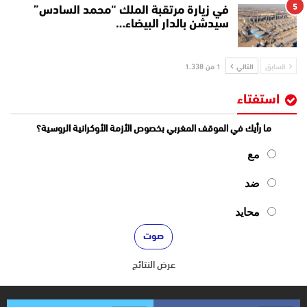
5
في زيارة مرتقبة الملك “محمد السادس”
سيدشن بالدار البيضاء…
السابق
التالي
1 من 1٬338
استفتاء
ما رأيك في الموقف المغربي بخصوص الأزمة الأوكرانية الروسية؟
مع
ضد
محايد
عرض النتائج