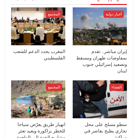
أخبار دولية
المجتمع
إيران مباشر.. تقدم
المغرب يجدد الدعم للشعب
بمفاوضات طهران ومسقط
الفلسطيني
وتصعيد إسرائيلي جنوب
لبنان
القضاء
المجتمع
سطو مسلح على محل
انهيار طريق يعرّض سياحا
تجاري يطيح بقاصر في
للخطر بزاكورة ويعيد تعثر
مراكش
مشاريع الجهة إلى الواجهة