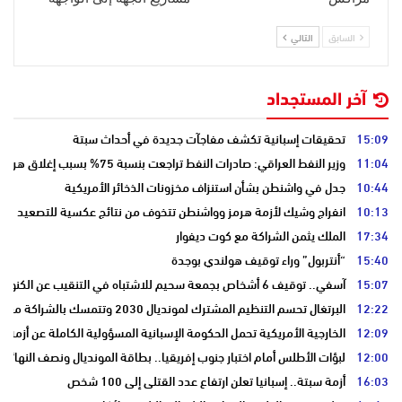
السابق
التالي
آخر المستجداد
15:09
تحقيقات إسبانية تكشف مفاجآت جديدة في أحداث سبتة
11:04
وزير النفط العراقي: صادرات النفط تراجعت بنسبة 75% بسبب إغلاق هرمز
10:44
جدل في واشنطن بشأن استنزاف مخزونات الذخائر الأمريكية
10:13
انفراج وشيك لأزمة هرمز وواشنطن تتخوف من نتائج عكسية للتصعيد
17:34
الملك يثمن الشراكة مع كوت ديفوار
15:40
“أنتربول” وراء توقيف هولندي بوجدة
15:07
آسفي.. توقيف 6 أشخاص بجمعة سحيم للاشتباه في التنقيب عن الكنوز .
12:22
البرتغال تحسم التنظيم المشترك لمونديال 2030 وتتمسك بالشراكة مع المغرب وإسبانيا
12:09
الخارجية الأمريكية تحمل الحكومة الإسبانية المسؤولية الكاملة عن أزمة س
12:00
لبؤات الأطلس أمام اختبار جنوب إفريقيا.. بطاقة المونديال ونصف النهائي
16:03
أزمة سبتة.. إسبانيا تعلن ارتفاع عدد القتلى إلى 100 شخص