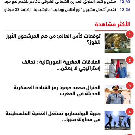
12:43
مشروع تتمة الطريق المداري الشمالي الشرقي لأكادير يتقدم نحو مرحلة ا
12:36
تقدم أشغال مشروع “نور أطلس بودنيب” بالرشيدية.. إضافة 33 ميغاوات إلى الشبكة الوطنية
الأكثر مشاهدة
1
توقعات كأس العالم: من هم المرشحون الأبرز
للفوز؟
2
العلاقات المغربية الموريتانية : تحالف
إستراتيجي لا يمكن…
3
الجنرال محمد حرمو: رمز القيادة العسكرية
الحديثة في المغرب
4
جبهة البوليساريو تستغل القضية الفلسطينية
في محاولة منها…