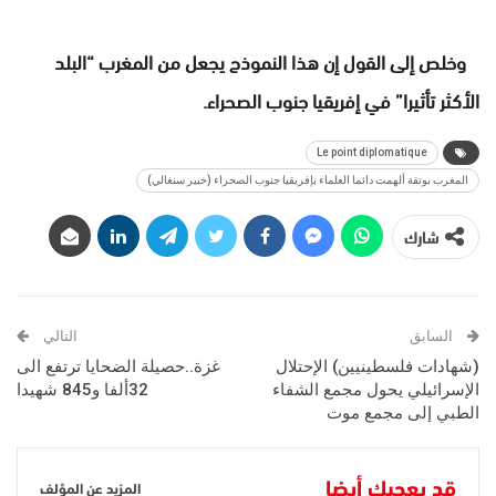
وخلص إلى القول إن هذا النموذج يجعل من المغرب “البلد
الأكثر تأثيرا” في إفريقيا جنوب الصحراء.
Le point diplomatique
المغرب بوتقة ألهمت دائما العلماء بإفريقيا جنوب الصحراء (خبير سنغالي)
شارك
السابق
التالي
(شهادات فلسطينيين) الإحتلال
غزة..حصيلة الضحايا ترتفع الى
الإسرائيلي يحول مجمع الشفاء
32ألفا و845 شهيدا
الطبي إلى مجمع موت
قد يعجبك أيضا
المزيد عن المؤلف