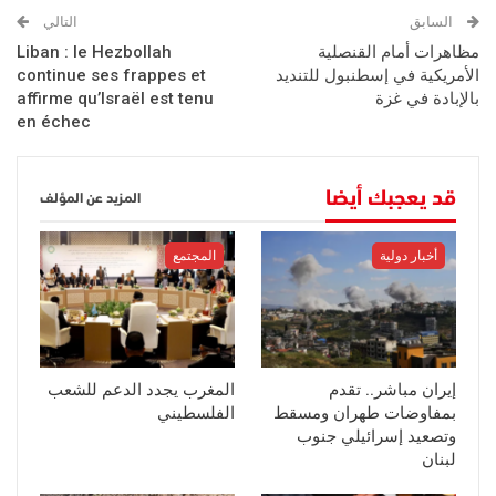
السابق
التالي
مظاهرات أمام القنصلية
Liban : le Hezbollah
الأمريكية في إسطنبول للتنديد
continue ses frappes et
بالإبادة في غزة
affirme qu’Israël est tenu
en échec
قد يعجبك أيضا
المزيد عن المؤلف
أخبار دولية
المجتمع
إيران مباشر.. تقدم
المغرب يجدد الدعم للشعب
بمفاوضات طهران ومسقط
الفلسطيني
وتصعيد إسرائيلي جنوب
لبنان