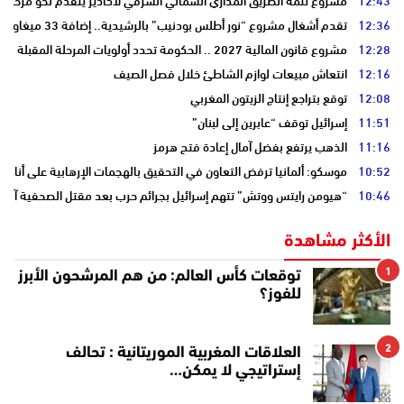
12:36
تقدم أشغال مشروع “نور أطلس بودنيب” بالرشيدية.. إضافة 33 ميغاوات إلى الشبكة الوطنية
12:28
مشروع قانون المالية 2027 .. الحكومة تحدد أولويات المرحلة المقبلة
12:16
انتعاش مبيعات لوازم الشاطئ خلال فصل الصيف
12:08
توقع بتراجع إنتاج الزيتون المغربي
11:51
إسرائيل توقف “عابرين إلى لبنان”
11:16
الذهب يرتفع بفضل آمال إعادة فتح هرمز
10:52
موسكو: ألمانيا ترفض التعاون في التحقيق بالهجمات الإرهابية على أنابي
10:46
“هيومن رايتس ووتش” تتهم إسرائيل بجرائم حرب بعد مقتل الصحفية آمال 
الأكثر مشاهدة
1
توقعات كأس العالم: من هم المرشحون الأبرز
للفوز؟
2
العلاقات المغربية الموريتانية : تحالف
إستراتيجي لا يمكن…