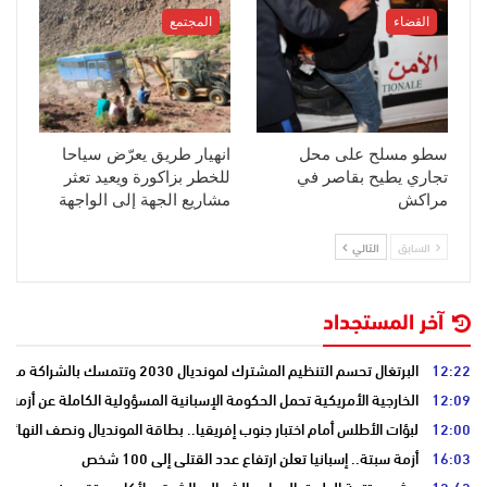
القضاء
المجتمع
سطو مسلح على محل
انهيار طريق يعرّض سياحا
تجاري يطيح بقاصر في
للخطر بزاكورة ويعيد تعثر
مراكش
مشاريع الجهة إلى الواجهة
السابق
التالي
آخر المستجداد
12:22
البرتغال تحسم التنظيم المشترك لمونديال 2030 وتتمسك بالشراكة مع المغرب وإسبانيا
12:09
الخارجية الأمريكية تحمل الحكومة الإسبانية المسؤولية الكاملة عن أزمة س
12:00
لبؤات الأطلس أمام اختبار جنوب إفريقيا.. بطاقة المونديال ونصف النهائي
16:03
أزمة سبتة.. إسبانيا تعلن ارتفاع عدد القتلى إلى 100 شخص
12:43
مشروع تتمة الطريق المداري الشمالي الشرقي لأكادير يتقدم نحو مرحلة ا