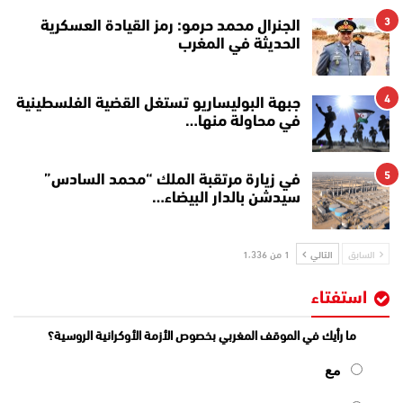
3
الجنرال محمد حرمو: رمز القيادة العسكرية
الحديثة في المغرب
4
جبهة البوليساريو تستغل القضية الفلسطينية
في محاولة منها…
5
في زيارة مرتقبة الملك “محمد السادس”
سيدشن بالدار البيضاء…
السابق
التالي
1 من 1٬336
استفتاء
ما رأيك في الموقف المغربي بخصوص الأزمة الأوكرانية الروسية؟
مع