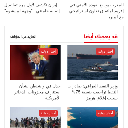
المغرب يوسع نفوذه الأمني في
إيران تكشف لأول مرة تفاصيل
إفريقيا باتفاق تعاون استراتيجي
إصابة خامنئي.. “وجهه لم يشوه”
مع ليبيريا
قد يعجبك أيضا
المزيد عن المؤلف
أخبار دولية
أخبار دولية
وزير النفط العراقي: صادرات
جدل في واشنطن بشأن
النفط تراجعت بنسبة 75%
استنزاف مخزونات الذخائر
بسبب إغلاق هرمز
الأمريكية
أخبار دولية
أخبار دولية