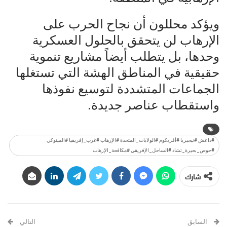
ويؤكد محللون أن نجاح الحرب على
الإرهاب لن يتحقق بالحلول العسكرية
وحدها، بل يتطلب أيضاً مشاريع تنموية
حقيقية في المناطق الهشة التي تستغلها
الجماعات المتشددة لتوسيع نفوذها
واستقطاب عناصر جديدة.
#داعش #نيجيريا #أفريكوم #الولايات_المتحدة #الإرهاب #غرب_إفريقيا #المينوكي
#حوض_بحيرة_تشاد #الساحل_الإفريقي #مكافحة_الإرهاب
شارك
السابق
التالي