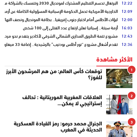
12:22
البرتغال تحسم التنظيم المشترك لمونديال 2030 وتتمسك بالشراكة مع المغرب وإسبانيا
12:09
الخارجية الأمريكية تحمل الحكومة الإسبانية المسؤولية الكاملة عن أزمة س
12:00
لبؤات الأطلس أمام اختبار جنوب إفريقيا.. بطاقة المونديال ونصف النهائي
16:03
أزمة سبتة.. إسبانيا تعلن ارتفاع عدد القتلى إلى 100 شخص
12:43
مشروع تتمة الطريق المداري الشمالي الشرقي لأكادير يتقدم نحو مرحلة ا
12:36
تقدم أشغال مشروع “نور أطلس بودنيب” بالرشيدية.. إضافة 33 ميغاوات إلى الشبكة الوطنية
الأكثر مشاهدة
1
توقعات كأس العالم: من هم المرشحون الأبرز
للفوز؟
2
العلاقات المغربية الموريتانية : تحالف
إستراتيجي لا يمكن…
3
الجنرال محمد حرمو: رمز القيادة العسكرية
الحديثة في المغرب