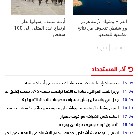
انفراج وشيك لأزمة هرمز
أزمة سبتة.. إسبانيا تعلن
وواشنطن تتخوف من نتائج
ارتفاع عدد القتلى إلى 100
عكسية للتصعيد
شخص
السابق
التالي
آخر المستجداد
15:09
تحقيقات إسبانية تكشف مفاجآت جديدة في أحداث سبتة
11:04
وزير النفط العراقي: صادرات النفط تراجعت بنسبة 75% بسبب إغلاق هرمز
10:44
جدل في واشنطن بشأن استنزاف مخزونات الذخائر الأمريكية
10:13
انفراج وشيك لأزمة هرمز وواشنطن تتخوف من نتائج عكسية للتصعيد
17:34
الملك يثمن الشراكة مع كوت ديفوار
15:40
“أنتربول” وراء توقيف هولندي بوجدة
15:07
آسفي.. توقيف 6 أشخاص بجمعة سحيم للاشتباه في التنقيب عن الكنوز .