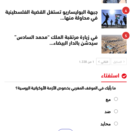
4
جبهة البوليساريو تستغل القضية الفلسطينية
في محاولة منها…
5
في زيارة مرتقبة الملك “محمد السادس”
سيدشن بالدار البيضاء…
السابق
التالي
1 من 1٬338
استفتاء
ما رأيك في الموقف المغربي بخصوص الأزمة الأوكرانية الروسية؟
مع
ضد
محايد