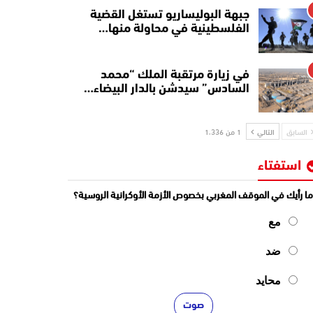
جبهة البوليساريو تستغل القضية
الفلسطينية في محاولة منها…
في زيارة مرتقبة الملك “محمد
السادس” سيدشن بالدار البيضاء…
السابق
التالي
1 من 1٬336
استفتاء
ا رأيك في الموقف المغربي بخصوص الأزمة الأوكرانية الروسية؟
مع
ضد
محايد