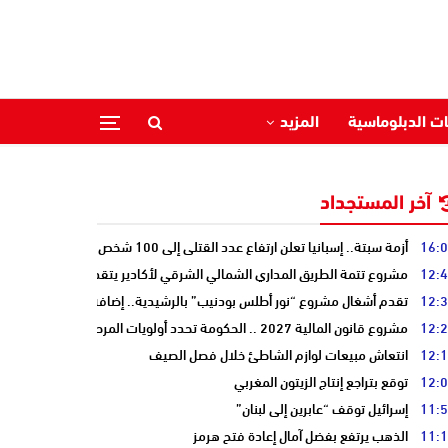
ات الدبلوماسية
المزيد
آخر المستجداد
16:
أزمة سبتة.. إسبانيا تعلن ارتفاع عدد القتلى إلى 100 شخص
12:
مشروع تتمة الطريق المداري الشمالي الشرقي لأكادير يتقدم نحو مرحلة الدرا
12:
تقدم أشغال مشروع “نور أطلس بودنيب” بالرشيدية.. إضافة 33 ميغاوات إلى الشبكة الوطنية
12:
مشروع قانون المالية 2027 .. الحكومة تحدد أولويات المرحلة المقبلة
12:
انتعاش مبيعات لوازم الشاطئ خلال فصل الصيف
12:
توقع بتراجع إنتاج الزيتون المغربي
11:
إسرائيل توقف “عابرين إلى لبنان”
11:
الذهب يرتفع بفضل آمال إعادة فتح هرمز