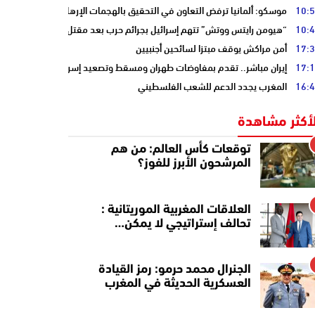
10:
موسكو: ألمانيا ترفض التعاون في التحقيق بالهجمات الإرهابية على أنابيب “ا
10:
“هيومن رايتس ووتش” تتهم إسرائيل بجرائم حرب بعد مقتل الصحفية آمال خلي
17:
أمن مراكش يوقف مبتزا لسائحين أجنبيين
17:
إيران مباشر.. تقدم بمفاوضات طهران ومسقط وتصعيد إسرائيلي جنوب لبنان
16:
المغرب يجدد الدعم للشعب الفلسطيني
لأكثر مشاهدة
توقعات كأس العالم: من هم
المرشحون الأبرز للفوز؟
العلاقات المغربية الموريتانية :
تحالف إستراتيجي لا يمكن…
الجنرال محمد حرمو: رمز القيادة
العسكرية الحديثة في المغرب