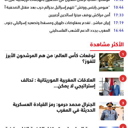
10:46
“هيومن رايتس ووتش” تتهم إسرائيل بجرائم حرب بعد مقتل الصحفية آمال 
17:33
أمن مراكش يوقف مبتزا لسائحين أجنبيين
17:19
إيران مباشر.. تقدم بمفاوضات طهران ومسقط وتصعيد إسرائيلي جنوب لبن
16:44
المغرب يجدد الدعم للشعب الفلسطيني
الأكثر مشاهدة
1
توقعات كأس العالم: من هم المرشحون الأبرز
للفوز؟
2
العلاقات المغربية الموريتانية : تحالف
إستراتيجي لا يمكن…
3
الجنرال محمد حرمو: رمز القيادة العسكرية
الحديثة في المغرب
4