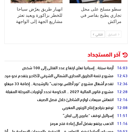
سطو مسلح على محل
انهيار طريق يعرّض سياحا
تجاري يطيح بقاصر في
للخطر بزاكورة ويعيد تعثر
مراكش
مشاريع الجهة إلى الواجهة
السابق
التالي
آخر المستجداد
16:03
أزمة سبتة.. إسبانيا تعلن ارتفاع عدد القتلى إلى 100 شخص
12:43
مشروع تتمة الطريق المداري الشمالي الشرقي لأكادير يتقدم نحو مرحلة ا
12:36
تقدم أشغال مشروع “نور أطلس بودنيب” بالرشيدية.. إضافة 33 ميغاوات إلى الشبكة الوطنية
12:28
مشروع قانون المالية 2027 .. الحكومة تحدد أولويات المرحلة المقبلة
12:16
انتعاش مبيعات لوازم الشاطئ خلال فصل الصيف
12:08
توقع بتراجع إنتاج الزيتون المغربي
11:51
إسرائيل توقف “عابرين إلى لبنان”
11:16
الذهب يرتفع بفضل آمال إعادة فتح هرمز
10:52
موسكو: ألمانيا ترفض التعاون في التحقيق بالهجمات الإرهابية على أنابي