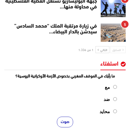
جبهة البوليساريو تستغل القضية الفلسطينية
في محاولة منها…
5
في زيارة مرتقبة الملك “محمد السادس”
سيدشن بالدار البيضاء…
السابق
التالي
1 من 1٬336
استفتاء
ما رأيك في الموقف المغربي بخصوص الأزمة الأوكرانية الروسية؟
مع
ضد
محايد