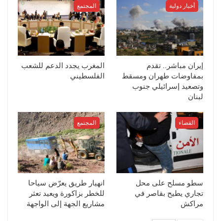
أخبار دولية
المجتمع
إيران مباشر.. تقدم
المغرب يجدد الدعم للشعب
بمفاوضات طهران ومسقط
الفلسطيني
وتصعيد إسرائيلي جنوب
لبنان
القضاء
المجتمع
سطو مسلح على محل
انهيار طريق يعرّض سياحا
تجاري يطيح بقاصر في
للخطر بزاكورة ويعيد تعثر
مراكش
مشاريع الجهة إلى الواجهة