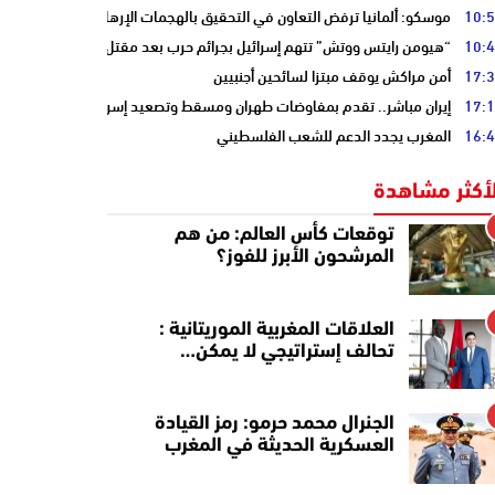
10:
موسكو: ألمانيا ترفض التعاون في التحقيق بالهجمات الإرهابية على أنابيب “ا
10:
“هيومن رايتس ووتش” تتهم إسرائيل بجرائم حرب بعد مقتل الصحفية آمال خلي
17:
أمن مراكش يوقف مبتزا لسائحين أجنبيين
17:
إيران مباشر.. تقدم بمفاوضات طهران ومسقط وتصعيد إسرائيلي جنوب لبنان
16:
المغرب يجدد الدعم للشعب الفلسطيني
لأكثر مشاهدة
توقعات كأس العالم: من هم
المرشحون الأبرز للفوز؟
العلاقات المغربية الموريتانية :
تحالف إستراتيجي لا يمكن…
الجنرال محمد حرمو: رمز القيادة
العسكرية الحديثة في المغرب