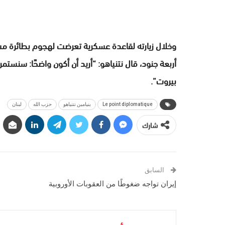
وخلال زيارته لقاعدة عسكرية تعرضت لهجوم بطائرة مس
أربعة جنود، قال نتنياهو: “أريد أن أكون واضحًا: سنست
بيروت”.
Le point diplomatique
بنيامين نتنياهو
حزب الله
لبنان
شارك
السابق
إيران تواجه ضغوطًا من العقوبات الأوروبية