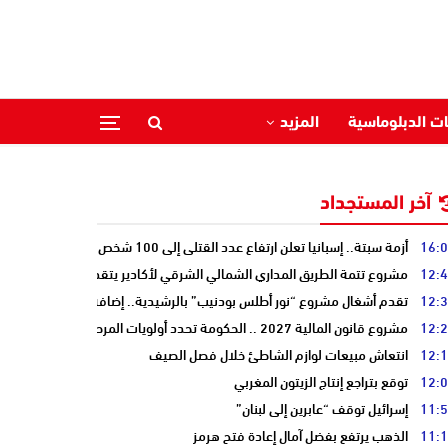
ات الدبلوماسية
المزيد
آخر المستجداد
16:
أزمة سبتة.. إسبانيا تعلن ارتفاع عدد القتلى إلى 100 شخص
12:
مشروع تتمة الطريق المداري الشمالي الشرقي لأكادير يتقدم نحو مرحلة الدرا
12:
تقدم أشغال مشروع “نور أطلس بودنيب” بالرشيدية.. إضافة 33 ميغاوات إلى الشبكة الوطنية
12:
مشروع قانون المالية 2027 .. الحكومة تحدد أولويات المرحلة المقبلة
12:
انتعاش مبيعات لوازم الشاطئ خلال فصل الصيف
12:
توقع بتراجع إنتاج الزيتون المغربي
11:
إسرائيل توقف “عابرين إلى لبنان”
11:
الذهب يرتفع بفضل آمال إعادة فتح هرمز