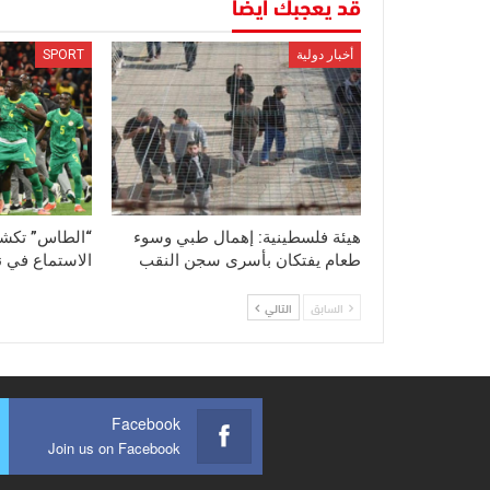
قد يعجبك أيضا
أخبار دولية
SPORT
هيئة فلسطينية: إهمال طبي وسوء
“الطاس” تكش
طعام يفتكان بأسرى سجن النقب
الاستماع في نز
السابق
التالي
Facebook
Join us on Facebook