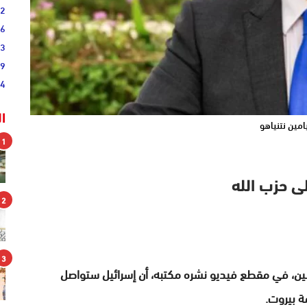
52
46
33
19
44
ا
امين نتنياهو
1
ى حزب الله
2
3
الاثنين، في مقطع فيديو نشره مكتبه، أن إسرائيل ستواصل
 بيروت.