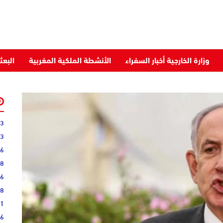
وزارة الخارجية أخبار السفراء
الأنشطة الملكية المغربية
البعث
03
43
36
28
16
08
51
16