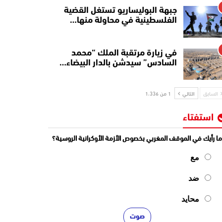
جبهة البوليساريو تستغل القضية
الفلسطينية في محاولة منها…
في زيارة مرتقبة الملك “محمد
السادس” سيدشن بالدار البيضاء…
السابق
التالي
1 من 1٬336
استفتاء
ا رأيك في الموقف المغربي بخصوص الأزمة الأوكرانية الروسية؟
مع
ضد
محايد