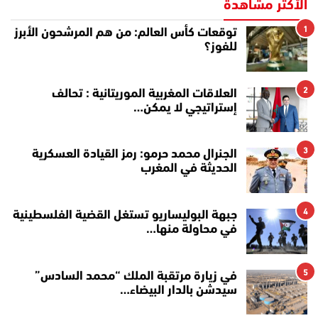
الأكثر مشاهدة
1
توقعات كأس العالم: من هم المرشحون الأبرز
للفوز؟
2
العلاقات المغربية الموريتانية : تحالف
إستراتيجي لا يمكن…
3
الجنرال محمد حرمو: رمز القيادة العسكرية
الحديثة في المغرب
4
جبهة البوليساريو تستغل القضية الفلسطينية
في محاولة منها…
5
في زيارة مرتقبة الملك “محمد السادس”
سيدشن بالدار البيضاء…