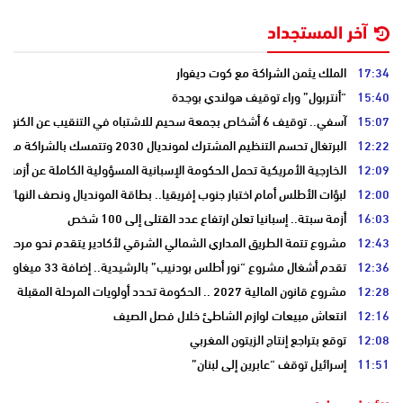
آخر المستجداد
17:34
الملك يثمن الشراكة مع كوت ديفوار
15:40
“أنتربول” وراء توقيف هولندي بوجدة
15:07
آسفي.. توقيف 6 أشخاص بجمعة سحيم للاشتباه في التنقيب عن الكنوز .
12:22
البرتغال تحسم التنظيم المشترك لمونديال 2030 وتتمسك بالشراكة مع المغرب وإسبانيا
12:09
الخارجية الأمريكية تحمل الحكومة الإسبانية المسؤولية الكاملة عن أزمة س
12:00
لبؤات الأطلس أمام اختبار جنوب إفريقيا.. بطاقة المونديال ونصف النهائي
16:03
أزمة سبتة.. إسبانيا تعلن ارتفاع عدد القتلى إلى 100 شخص
12:43
مشروع تتمة الطريق المداري الشمالي الشرقي لأكادير يتقدم نحو مرحلة ا
12:36
تقدم أشغال مشروع “نور أطلس بودنيب” بالرشيدية.. إضافة 33 ميغاوات إلى الشبكة الوطنية
12:28
مشروع قانون المالية 2027 .. الحكومة تحدد أولويات المرحلة المقبلة
12:16
انتعاش مبيعات لوازم الشاطئ خلال فصل الصيف
12:08
توقع بتراجع إنتاج الزيتون المغربي
11:51
إسرائيل توقف “عابرين إلى لبنان”