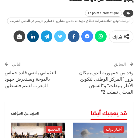
Le point diplomatique
الرباط.. توقيع اتفاقية شراكة لإطلاق حزمة جديدة من مشاريع الإعمار والترميم في القدس الشريف
شارك
السابق
التالي
وفد من جمهورية الدومينيكان
العثماني يلتقي قادة حماس
يزور “المركز الوطني لتكوين
بالدوحة ويستعرض جهود
الأطر بتيفلت” و”السجن
المغرب لدعم فلسطين
المحلي تيفلت 2″
قد يعجبك أيضا
المزيد عن المؤلف
أخبار دولية
المجتمع