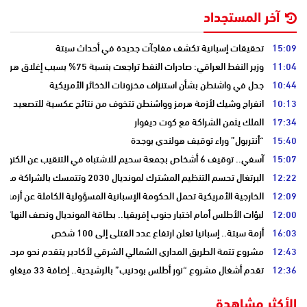
آخر المستجداد
15:09
تحقيقات إسبانية تكشف مفاجآت جديدة في أحداث سبتة
11:04
وزير النفط العراقي: صادرات النفط تراجعت بنسبة 75% بسبب إغلاق هرمز
10:44
جدل في واشنطن بشأن استنزاف مخزونات الذخائر الأمريكية
10:13
انفراج وشيك لأزمة هرمز وواشنطن تتخوف من نتائج عكسية للتصعيد
17:34
الملك يثمن الشراكة مع كوت ديفوار
15:40
“أنتربول” وراء توقيف هولندي بوجدة
15:07
آسفي.. توقيف 6 أشخاص بجمعة سحيم للاشتباه في التنقيب عن الكنوز .
12:22
البرتغال تحسم التنظيم المشترك لمونديال 2030 وتتمسك بالشراكة مع المغرب وإسبانيا
12:09
الخارجية الأمريكية تحمل الحكومة الإسبانية المسؤولية الكاملة عن أزمة س
12:00
لبؤات الأطلس أمام اختبار جنوب إفريقيا.. بطاقة المونديال ونصف النهائي
16:03
أزمة سبتة.. إسبانيا تعلن ارتفاع عدد القتلى إلى 100 شخص
12:43
مشروع تتمة الطريق المداري الشمالي الشرقي لأكادير يتقدم نحو مرحلة ا
12:36
تقدم أشغال مشروع “نور أطلس بودنيب” بالرشيدية.. إضافة 33 ميغاوات إلى الشبكة الوطنية
الأكثر مشاهدة