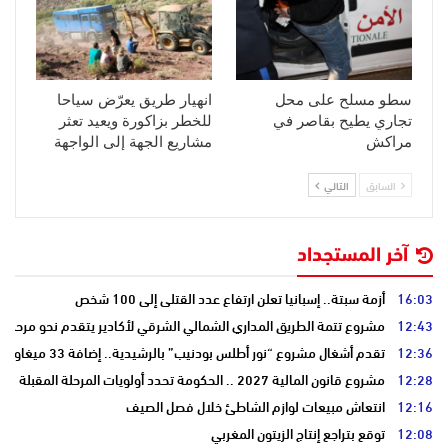
سطو مسلح على محل
انهيار طريق يعرّض سياحا
تجاري يطيح بقاصر في
للخطر بزاكورة ويعيد تعثر
مراكش
مشاريع الجهة إلى الواجهة
السابق
التالي
آخر المستجداد
16:03
أزمة سبتة.. إسبانيا تعلن ارتفاع عدد القتلى إلى 100 شخص
12:43
مشروع تتمة الطريق المداري الشمالي الشرقي لأكادير يتقدم نحو مرحلة ا
12:36
تقدم أشغال مشروع “نور أطلس بودنيب” بالرشيدية.. إضافة 33 ميغاوات إلى الشبكة الوطنية
12:28
مشروع قانون المالية 2027 .. الحكومة تحدد أولويات المرحلة المقبلة
12:16
انتعاش مبيعات لوازم الشاطئ خلال فصل الصيف
12:08
توقع بتراجع إنتاج الزيتون المغربي