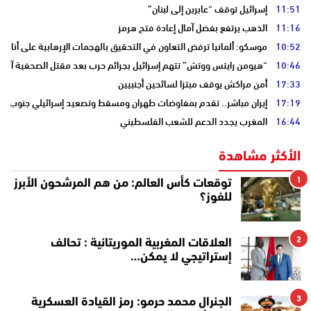
11:51
إسرائيل توقف “عابرين إلى لبنان”
11:16
الذهب يرتفع بفضل آمال إعادة فتح هرمز
10:52
موسكو: ألمانيا ترفض التعاون في التحقيق بالهجمات الإرهابية على أنابي
10:46
“هيومن رايتس ووتش” تتهم إسرائيل بجرائم حرب بعد مقتل الصحفية آمال 
17:33
أمن مراكش يوقف مبتزا لسائحين أجنبيين
17:19
إيران مباشر.. تقدم بمفاوضات طهران ومسقط وتصعيد إسرائيلي جنوب لبن
16:44
المغرب يجدد الدعم للشعب الفلسطيني
الأكثر مشاهدة
1
توقعات كأس العالم: من هم المرشحون الأبرز
للفوز؟
2
العلاقات المغربية الموريتانية : تحالف
إستراتيجي لا يمكن…
3
الجنرال محمد حرمو: رمز القيادة العسكرية