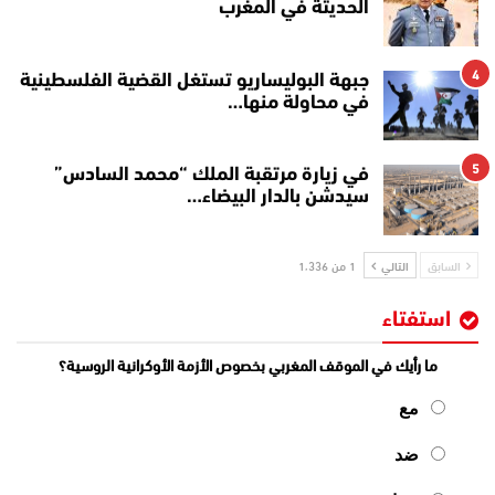
الحديثة في المغرب
4
جبهة البوليساريو تستغل القضية الفلسطينية
في محاولة منها…
5
في زيارة مرتقبة الملك “محمد السادس”
سيدشن بالدار البيضاء…
السابق
التالي
1 من 1٬336
استفتاء
ما رأيك في الموقف المغربي بخصوص الأزمة الأوكرانية الروسية؟
مع
ضد