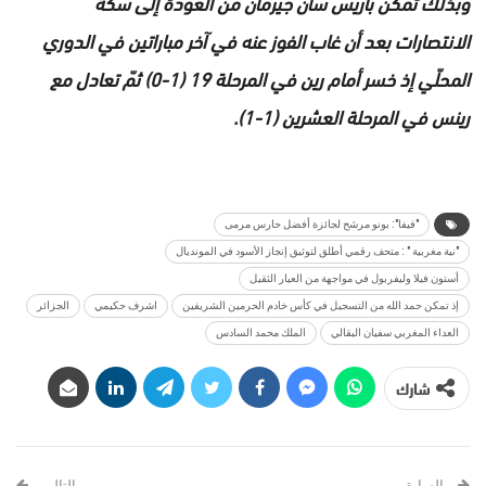
وبذلك تمكن باريس سان جيرمان من العودة إلى سكة
الانتصارات بعد أن غاب الفوز عنه في آخر مباراتين في الدوري
المحلّي إذ خسر أمام رين في المرحلة 19 (1-0) ثمّ تعادل مع
رينس في المرحلة العشرين (1-1).
"فيفا": بونو مرشح لجائزة أفضل حارس مرمى
"نية مغربية " : متحف رقمي أطلق لتوثيق إنجاز الأسود في المونديال
أستون فيلا وليفربول في مواجهة من العيار الثقيل
إذ تمكن حمد الله من التسجيل في كأس خادم الحرمين الشريفين
اشرف حكيمي
الجزائر
العداء المغربي سفيان البقالي
الملك محمد السادس
شارك
السابق
التالي