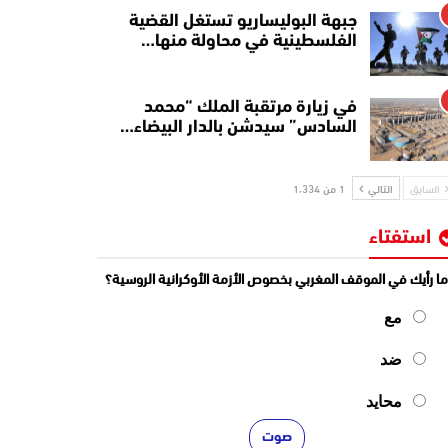
جبهة البوليساريو تستغل القضية
الفلسطينية في محاولة منها…
في زيارة مرتقبة الملك “محمد
السادس” سيدشن بالدار البيضاء…
السابق
التالي
1 من 1٬334
استفتاء
ا رأيك في الموقف المغربي بخصوص الأزمة الأوكرانية الروسية؟
مع
ضد
محايد