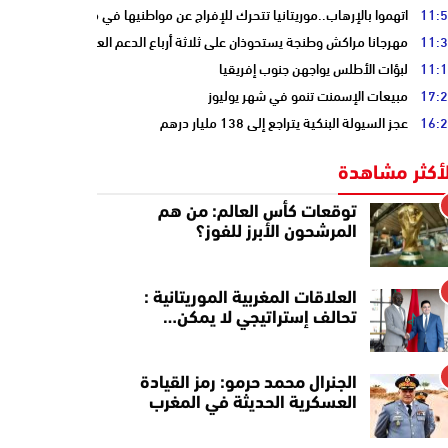
11:
اتهموا بالإرهاب..موريتانيا تتحرك للإفراج عن مواطنيها في مالي
11:
مهرجانا مراكش وطنجة يستحوذان على ثلاثة أرباع الدعم العمومي للسينما المغ
11:
لبؤات الأطلس يواجهن جنوب إفريقيا
17:
مبيعات الإسمنت تنمو في شهر يوليوز
16:
عجز السيولة البنكية يتراجع إلى 138 مليار درهم
لأكثر مشاهدة
توقعات كأس العالم: من هم
المرشحون الأبرز للفوز؟
العلاقات المغربية الموريتانية :
تحالف إستراتيجي لا يمكن…
الجنرال محمد حرمو: رمز القيادة
العسكرية الحديثة في المغرب