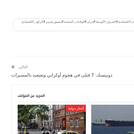
ية_الاقتصادية #الشرق_الأوسط #إيران #الولايات_المتحدة #مضيق_هرمز #الركود_الاقتصادي
التالي
دونيتسك: 7 قتلى في هجوم أوكراني وتصعيد بالمسيرات
المزيد عن المؤلف
أخبار دولية