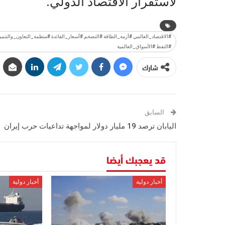
لاستقرار الاقتصاد الدولي.
#الاقتصاد_العالمي #أزمة_الطاقة #التضخم #أسعار_الفائدة #منظمة_التعاون_والتنم
#النفط #الأسواق_العالمية
شارك
السابق
اليابان ترصد 19 مليار دولار لمواجهة تداعيات حرب إيران
قد يعجبك أيضا
أخبار دولية
أخبار دولية