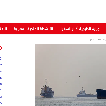
وزارة الخارجية أخبار السفراء
الأنشطة الملكية المغربية
البعث
 إذا طالت الحرب
33
19
44
25
10
11
03
05