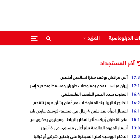
ات الدبلوماسية
المزيد
آخر المستجداد
17:
أمن مراكش يوقف مبتزا لسائحين أجنبيين
17:
إيران مباشر.. تقدم بمفاوضات طهران ومسقط وتصعيد إسرائيلي جنوب لبنان
16:
المغرب يجدد الدعم للشعب الفلسطيني
16:
الخارجية الإيرانية: المفاوضات مع عُمان بشأن هرمز تتقدم
16:
اعتقال امرأة بعد طعن 4 رجال في منطقة كوفنت غاردن بلندن
15:
منع القطران يُربك صُنّاع الفخار بالرباط.. ومهنيون يحذرون من كساد الصيف
13:
أسعار القهوة العالمية تبلغ أعلى مستوى في 6 أشهر
12:
الدفاع الروسية تعلن السيطرة على بلدتين شرقي أوكرانيا