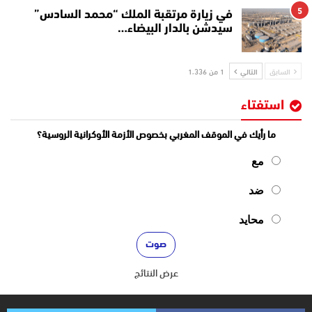
5
في زيارة مرتقبة الملك “محمد السادس”
سيدشن بالدار البيضاء…
السابق
التالي
1 من 1٬336
استفتاء
ما رأيك في الموقف المغربي بخصوص الأزمة الأوكرانية الروسية؟
مع
ضد
محايد
عرض النتائج