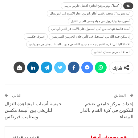
"فيفا": بونو مرشح لجائزة أفضل حارس مرمى
"نية مغربية " : متحف رقمي أطلق لتوثيق إنجاز الأسود في المونديال
أستون فيلا وليفربول في مواجهة من العيار الثقيل
أنجية عالمية تتهاتف من أجل الحصول على الأسد عز الدين أوناحي
إذ تمكن حمد الله من التسجيل في كأس خادم الحرمين الشريفين
اشرف حكيمي
الاتحادَ الياباني لكرة القدم يتجه نحوَ تجديدِ الثقة في مدرب المنتخب هاجيمي مورياسو
العداء المغربي سفيان البقالي
شارك
السابق
التالي
إحداث مركز جامعي ضخم
خمسة أسباب لمشاهدة النزال
للتكوين في كرة القدم بالدار
التاريخي بين أنيسة مكسن
البيضاء
وستامب فيرتكس