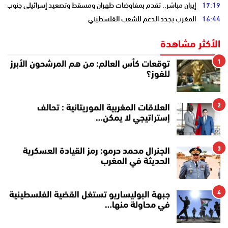
17:19
إيران مباشر.. تقدم بمفاوضات طهران ومسقط وتصعيد إسرائيلي جنوب لبن
16:44
المغرب يجدد الدعم للشعب الفلسطيني
الأكثر مشاهدة
1
توقعات كأس العالم: من هم المرشحون الأبرز
للفوز؟
2
العلاقات المغربية الموريتانية : تحالف
إستراتيجي لا يمكن…
3
الجنرال محمد حرمو: رمز القيادة العسكرية
الحديثة في المغرب
4
جبهة البوليساريو تستغل القضية الفلسطينية
في محاولة منها…