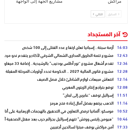
مراكش
مشاريع الجهة إلى الواجهة
السابق
التالي
آخر المستجداد
16:03
أزمة سبتة.. إسبانيا تعلن ارتفاع عدد القتلى إلى 100 شخص
12:43
مشروع تتمة الطريق المداري الشمالي الشرقي لأكادير يتقدم نحو مرحلة ا
12:36
تقدم أشغال مشروع “نور أطلس بودنيب” بالرشيدية.. إضافة 33 ميغاوات إلى الشبكة الوطنية
12:28
مشروع قانون المالية 2027 .. الحكومة تحدد أولويات المرحلة المقبلة
12:16
انتعاش مبيعات لوازم الشاطئ خلال فصل الصيف
12:08
توقع بتراجع إنتاج الزيتون المغربي
11:51
إسرائيل توقف “عابرين إلى لبنان”
11:16
الذهب يرتفع بفضل آمال إعادة فتح هرمز
10:52
موسكو: ألمانيا ترفض التعاون في التحقيق بالهجمات الإرهابية على أنابي
10:46
“هيومن رايتس ووتش” تتهم إسرائيل بجرائم حرب بعد مقتل الصحفية آمال 
17:33
أمن مراكش يوقف مبتزا لسائحين أجنبيين