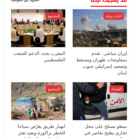
قد يعجبك أيضا
المزيد عن المؤلف
أخبار دولية
المجتمع
إيران مباشر.. تقدم
المغرب يجدد الدعم للشعب
بمفاوضات طهران ومسقط
الفلسطيني
وتصعيد إسرائيلي جنوب
لبنان
القضاء
المجتمع
سطو مسلح على محل
انهيار طريق يعرّض سياحا
تجاري يطيح بقاصر في
للخطر بزاكورة ويعيد تعثر