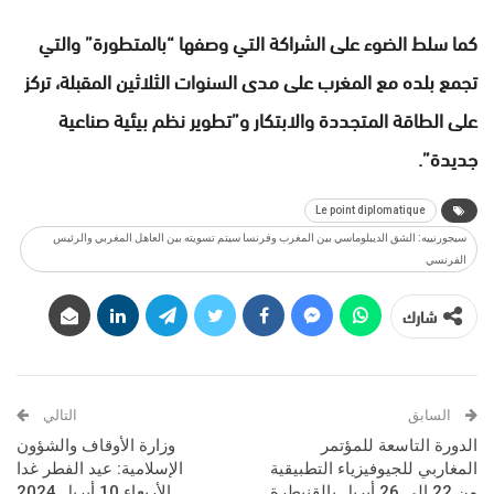
كما سلط الضوء على الشراكة التي وصفها “بالمتطورة” والتي
تجمع بلده مع المغرب على مدى السنوات الثلاثين المقبلة، تركز
على الطاقة المتجددة والابتكار و”تطوير نظم بيئية صناعية
جديدة”.
Le point diplomatique
سيجورنييه: الشق الديبلوماسي بين المغرب وفرنسا سيتم تسويته بين العاهل المغربي والرئيس
الفرنسي
شارك
السابق
التالي
الدورة التاسعة للمؤتمر
وزارة الأوقاف والشؤون
المغاربي للجيوفيزياء التطبيقية
الإسلامية: عيد الفطر غدا
من 22 إلى 26 أبريل بالقنيطرة
الأربعاء 10 أبريل 2024