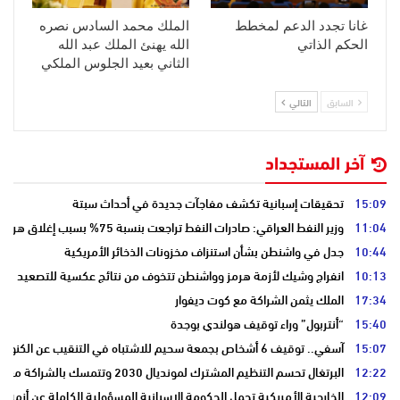
غانا تجدد الدعم لمخطط
الملك محمد السادس نصره
الحكم الذاتي
الله يهنئ الملك عبد الله
الثاني بعيد الجلوس الملكي
السابق
التالي
آخر المستجداد
15:09
تحقيقات إسبانية تكشف مفاجآت جديدة في أحداث سبتة
11:04
وزير النفط العراقي: صادرات النفط تراجعت بنسبة 75% بسبب إغلاق هرمز
10:44
جدل في واشنطن بشأن استنزاف مخزونات الذخائر الأمريكية
10:13
انفراج وشيك لأزمة هرمز وواشنطن تتخوف من نتائج عكسية للتصعيد
17:34
الملك يثمن الشراكة مع كوت ديفوار
15:40
“أنتربول” وراء توقيف هولندي بوجدة
15:07
آسفي.. توقيف 6 أشخاص بجمعة سحيم للاشتباه في التنقيب عن الكنوز .
12:22
البرتغال تحسم التنظيم المشترك لمونديال 2030 وتتمسك بالشراكة مع المغرب وإسبانيا
12:09
الخارجية الأمريكية تحمل الحكومة الإسبانية المسؤولية الكاملة عن أزمة س