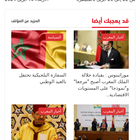
قد يعجبك أيضا
المزيد عن المؤلف
أخبار المغرب
السياسة
موراتينوس : بقيادة جلالة
السفارة البلجيكية تحتفل
الملك المغرب أصبح “مرجعا”
بالعيد الوطني
و”نموذجا” على المستويات
الاقتصادية…
أخبار المغرب
أخبار المغرب