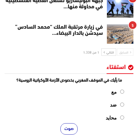
جبهة البوليساريو تستغل القضية الفلسطينية
في محاولة منها…
5
في زيارة مرتقبة الملك “محمد السادس”
سيدشن بالدار البيضاء…
السابق
التالي
1 من 1٬338
استفتاء
ما رأيك في الموقف المغربي بخصوص الأزمة الأوكرانية الروسية؟
مع
ضد
محايد