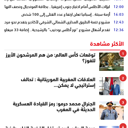
12:00
لبؤات الأطلس أمام اختبار جنوب إفريقيا.. بطاقة المونديال ونصف النهائي
16:03
أزمة سبتة.. إسبانيا تعلن ارتفاع عدد القتلى إلى 100 شخص
12:43
مشروع تتمة الطريق المداري الشمالي الشرقي لأكادير يتقدم نحو مرحلة ا
12:36
تقدم أشغال مشروع “نور أطلس بودنيب” بالرشيدية.. إضافة 33 ميغاوات إلى الشبكة الوطنية
الأكثر مشاهدة
1
توقعات كأس العالم: من هم المرشحون الأبرز
للفوز؟
2
العلاقات المغربية الموريتانية : تحالف
إستراتيجي لا يمكن…
3
الجنرال محمد حرمو: رمز القيادة العسكرية
الحديثة في المغرب
4