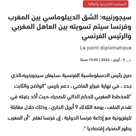
السياسة الخارجية والعلاقات الدولية
سيجورنييه: الشق الديبلوماسي بين المغرب
وفرنسا سيتم تسويته بين العاهل المغربي
والرئيس الفرنسي
Le point diplomatique
في
9 - أبريل - 2024 | 15:05 مساءً
صرح رئيس الدسبلوماسية الفرنسية ،ستيفان سيجورنييه،الذي
جدد ، في نهاية فبراير الماضي ، دعم باريس “الواضح والثابت
“للمخطط المغربي للحكم الذاتي للصحراء ،حيث أكد رغبته في
تقدم الملف ، يومه الثلاثاء 9 أبريل الجاري ، وذلك خلال مقابلة
تليفزيونية مع إذاعة فرنسا الدولية ، إن فرنسا تعلم “أن المغرب
يطور الصحراء إقتصاديا “.